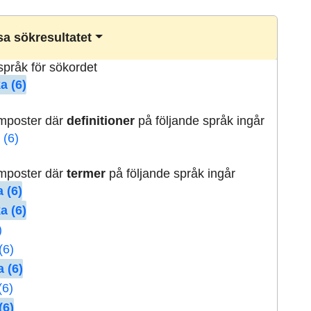
a sökresultatet
lspråk för sökordet
a (6)
rmposter där
definitioner
på följande språk ingår
 (6)
rmposter där
termer
på följande språk ingår
 (6)
a (6)
)
(6)
 (6)
(6)
(6)