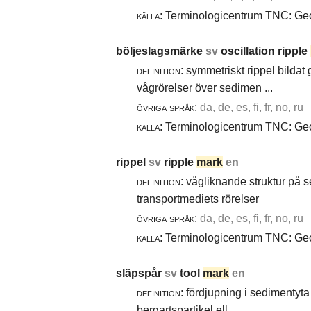
källa:
Terminologicentrum TNC: Geol
böljeslagsmärke
sv
oscillation ripple
definition:
symmetriskt rippel bildat
vågrörelser över sedimen ...
övriga språk:
da, de, es, fi, fr, no, ru
källa:
Terminologicentrum TNC: Geol
rippel
sv
ripple
mark
en
definition:
vågliknande struktur på 
transportmediets rörelser
övriga språk:
da, de, es, fi, fr, no, ru
källa:
Terminologicentrum TNC: Geol
släpspår
sv
tool
mark
en
definition:
fördjupning i sedimentyta 
bergartspartikel ell ...