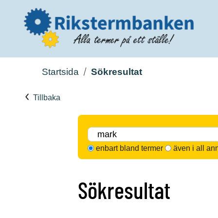
Startsida
Sökresultat
Tillbaka
enbart bland termer
även i all an
Sökresultat