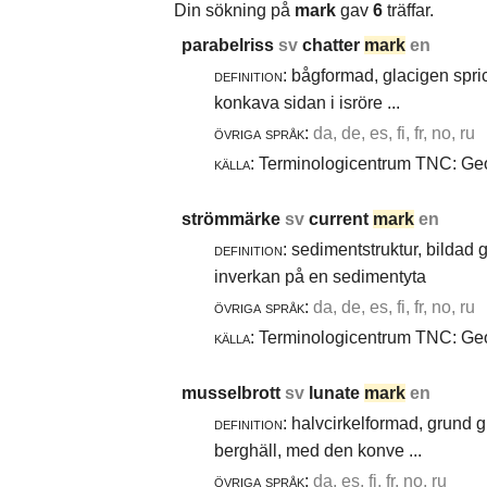
Din sökning på
mark
gav
6
träffar.
parabelriss
sv
chatter
mark
en
definition:
bågformad, glacigen spric
konkava sidan i isröre ...
övriga språk:
da, de, es, fi, fr, no, ru
källa:
Terminologicentrum TNC: Geol
strömmärke
sv
current
mark
en
definition:
sedimentstruktur, bildad
inverkan på en sedimentyta
övriga språk:
da, de, es, fi, fr, no, ru
källa:
Terminologicentrum TNC: Geol
musselbrott
sv
lunate
mark
en
definition:
halvcirkelformad, grund g
berghäll, med den konve ...
övriga språk:
da, es, fi, fr, no, ru