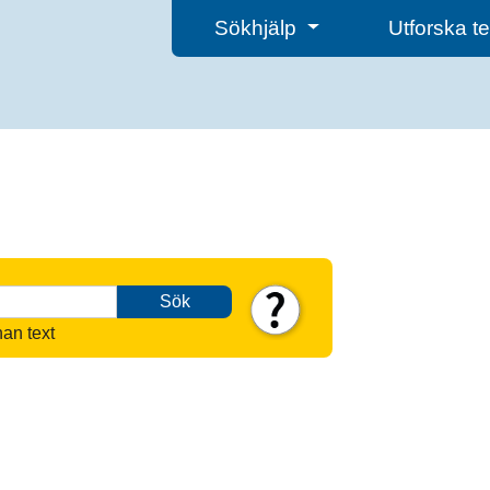
Sökhjälp
Utforska 
Sök
nan text