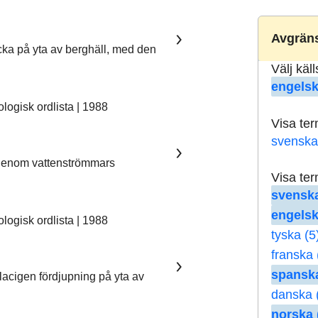
Avgräns
ka på yta av berghäll, med den
Välj käl
engelsk
ogisk ordlista | 1988
Visa te
svenska
 genom vattenströmmars
Visa te
svenska
engelsk
ogisk ordlista | 1988
tyska (5
franska 
spanska
lacigen fördjupning på yta av
danska 
norska 