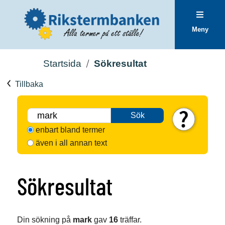
Meny
Startsida
Sökresultat
Tillbaka
Sök
enbart bland termer
även i all annan text
Sökresultat
Din sökning på
mark
gav
16
träffar.