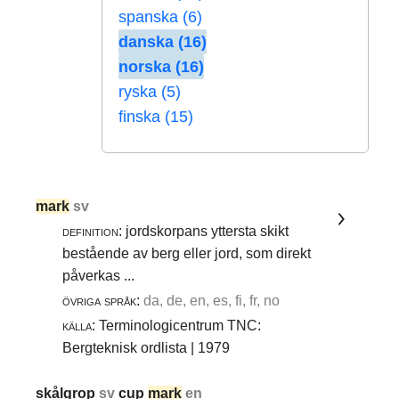
spanska (6)
danska (16)
norska (16)
ryska (5)
finska (15)
mark
sv
definition:
jordskorpans yttersta skikt
bestående av berg eller jord, som direkt
påverkas ...
övriga språk:
da, de, en, es, fi, fr, no
källa:
Terminologicentrum TNC:
Bergteknisk ordlista | 1979
skålgrop
sv
cup
mark
en