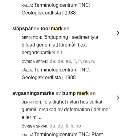
källa:
Terminologicentrum TNC:
Geologisk ordlista | 1988
släpspår
sv
tool
mark
en
definition:
fördjupning i sedimentyta
bildad genom att föremål, t.ex.
bergartspartikel ell ...
övriga språk:
da, de, es, fi, fr, no, ru
källa:
Terminologicentrum TNC:
Geologisk ordlista | 1988
avgasningsmärke
sv
bump
mark
en
definition:
felaktighet i ytan hos vulkat
gummi, orsakad av deformation i det mer
eller mi ...
övriga språk:
da, de, fi, fr, no
källa:
Terminologicentrum TNC: Plast-