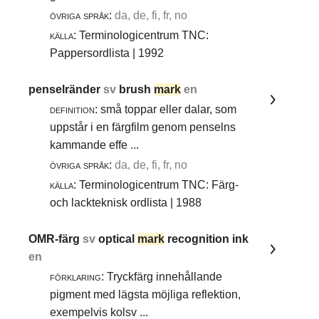
övriga språk:
da, de, fi, fr, no
källa:
Terminologicentrum TNC:
Pappersordlista | 1992
penselränder
sv
brush
mark
en
definition:
små toppar eller dalar, som
uppstår i en färgfilm genom penselns
kammande effe ...
övriga språk:
da, de, fi, fr, no
källa:
Terminologicentrum TNC: Färg-
och lackteknisk ordlista | 1988
OMR-färg
sv
optical
mark
recognition ink
en
förklaring:
Tryckfärg innehållande
pigment med lägsta möjliga reflektion,
exempelvis kolsv ...