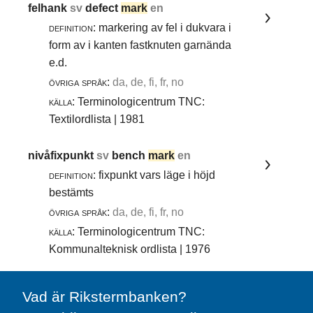
felhank
sv
defect
mark
en
definition:
markering av fel i dukvara i
form av i kanten fastknuten garnända
e.d.
övriga språk:
da, de, fi, fr, no
källa:
Terminologicentrum TNC:
Textilordlista | 1981
nivåfixpunkt
sv
bench
mark
en
definition:
fixpunkt vars läge i höjd
bestämts
övriga språk:
da, de, fi, fr, no
källa:
Terminologicentrum TNC:
Kommunalteknisk ordlista | 1976
Vad är Rikstermbanken?