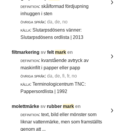
definition:
skålformad fördjupning
inhuggen i sten
övriga språk:
da, de, no
källa:
Slutarpsdösens vänner:
Slutarpsdösens ordlista | 2013
filtmarkering
sv
felt
mark
en
definition:
kvarstående avtryck av
maskinfilt i papper eller papp
övriga språk:
da, de, fi, fr, no
källa:
Terminologicentrum TNC:
Pappersordlista | 1992
molettmärke
sv
rubber
mark
en
definition:
text, bild eller mönster som
liknar vattenmärke, men som framställts
genom att ...