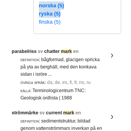
norska (5)
ryska (5)
finska (5)
parabelriss
sv
chatter
mark
en
definition:
bågformad, glacigen spricka
på yta av berghäll, med den konkava
sidan i isröre ...
övriga språk:
da, de, es, fi, fr, no, ru
källa:
Terminologicentrum TNC:
Geologisk ordlista | 1988
strömmärke
sv
current
mark
en
definition:
sedimentstruktur, bildad
genom vattenströmmars inverkan på en