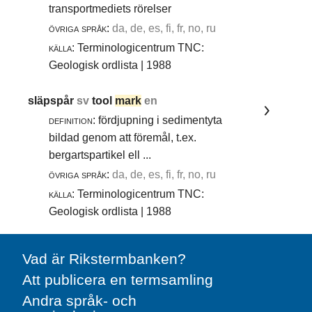
transportmediets rörelser
övriga språk:
da, de, es, fi, fr, no, ru
källa:
Terminologicentrum TNC:
Geologisk ordlista | 1988
släpspår
sv
tool
mark
en
definition:
fördjupning i sedimentyta
bildad genom att föremål, t.ex.
bergartspartikel ell ...
övriga språk:
da, de, es, fi, fr, no, ru
källa:
Terminologicentrum TNC:
Geologisk ordlista | 1988
Vad är Rikstermbanken?
Att publicera en termsamling
Andra språk- och