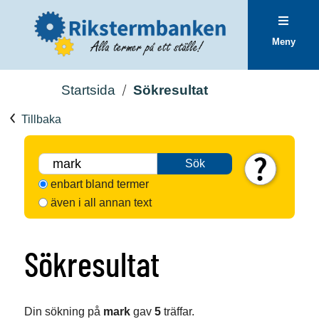
Meny
Startsida
Sökresultat
Tillbaka
Sök
enbart bland termer
även i all annan text
Sökresultat
Din sökning på
mark
gav
5
träffar.