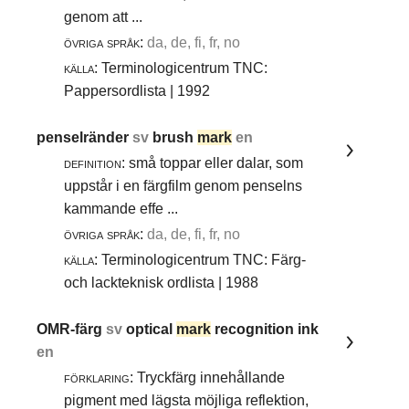
genom att ...
övriga språk:
da, de, fi, fr, no
källa:
Terminologicentrum TNC:
Pappersordlista | 1992
penselränder
sv
brush
mark
en
definition:
små toppar eller dalar, som
uppstår i en färgfilm genom penselns
kammande effe ...
övriga språk:
da, de, fi, fr, no
källa:
Terminologicentrum TNC: Färg-
och lackteknisk ordlista | 1988
OMR-färg
sv
optical
mark
recognition ink
en
förklaring:
Tryckfärg innehållande
pigment med lägsta möjliga reflektion,