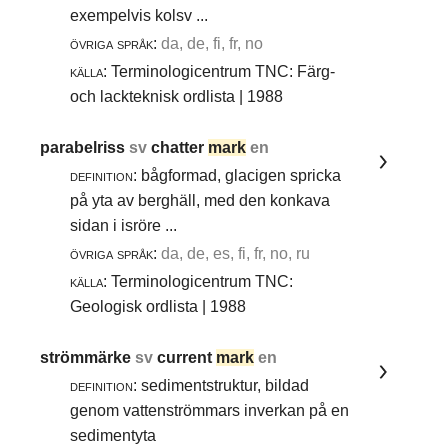
exempelvis kolsv ...
övriga språk:
da, de, fi, fr, no
källa:
Terminologicentrum TNC: Färg-
och lackteknisk ordlista | 1988
parabelriss
sv
chatter
mark
en
definition:
bågformad, glacigen spricka
på yta av berghäll, med den konkava
sidan i isröre ...
övriga språk:
da, de, es, fi, fr, no, ru
källa:
Terminologicentrum TNC:
Geologisk ordlista | 1988
strömmärke
sv
current
mark
en
definition:
sedimentstruktur, bildad
genom vattenströmmars inverkan på en
sedimentyta