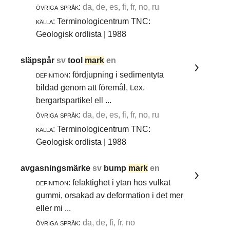
övriga språk:
da, de, es, fi, fr, no, ru
källa:
Terminologicentrum TNC:
Geologisk ordlista | 1988
släpspår
sv
tool
mark
en
definition:
fördjupning i sedimentyta
bildad genom att föremål, t.ex.
bergartspartikel ell ...
övriga språk:
da, de, es, fi, fr, no, ru
källa:
Terminologicentrum TNC:
Geologisk ordlista | 1988
avgasningsmärke
sv
bump
mark
en
definition:
felaktighet i ytan hos vulkat
gummi, orsakad av deformation i det mer
eller mi ...
övriga språk:
da, de, fi, fr, no