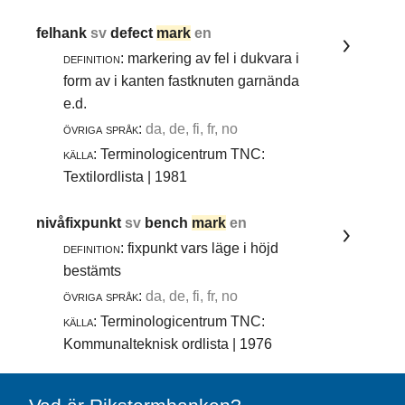
felhank
sv
defect
mark
en
definition:
markering av fel i dukvara i
form av i kanten fastknuten garnända
e.d.
övriga språk:
da, de, fi, fr, no
källa:
Terminologicentrum TNC:
Textilordlista | 1981
nivåfixpunkt
sv
bench
mark
en
definition:
fixpunkt vars läge i höjd
bestämts
övriga språk:
da, de, fi, fr, no
källa:
Terminologicentrum TNC:
Kommunalteknisk ordlista | 1976