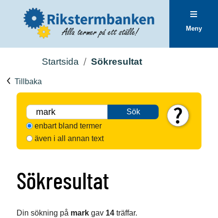
Meny
Startsida
Sökresultat
Tillbaka
Sök
enbart bland termer
även i all annan text
Sökresultat
Din sökning på
mark
gav
14
träffar.