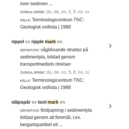
över sedimen ...
övriga språk:
da, de, es, fi, fr, no, ru
källa:
Terminologicentrum TNC:
Geologisk ordlista | 1988
rippel
sv
ripple
mark
en
definition:
vågliknande struktur på
sedimentyta, bildad genom
transportmediets rörelser
övriga språk:
da, de, es, fi, fr, no, ru
källa:
Terminologicentrum TNC:
Geologisk ordlista | 1988
släpspår
sv
tool
mark
en
definition:
fördjupning i sedimentyta
bildad genom att föremål, t.ex.
bergartspartikel ell ...