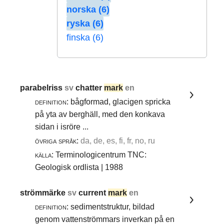
norska (6)
ryska (6)
finska (6)
parabelriss
sv
chatter
mark
en
definition:
bågformad, glacigen spricka
på yta av berghäll, med den konkava
sidan i isröre ...
övriga språk:
da, de, es, fi, fr, no, ru
källa:
Terminologicentrum TNC:
Geologisk ordlista | 1988
strömmärke
sv
current
mark
en
definition:
sedimentstruktur, bildad
genom vattenströmmars inverkan på en