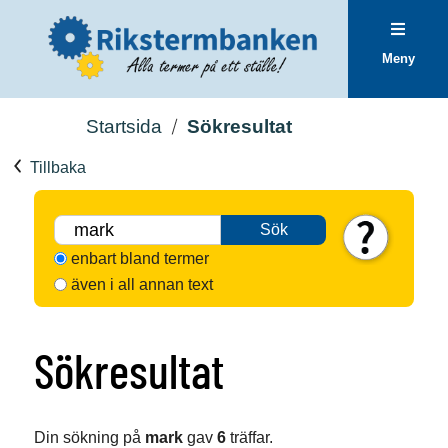
Meny
Startsida
Sökresultat
Tillbaka
Sök
enbart bland termer
även i all annan text
Sökresultat
Din sökning på
mark
gav
6
träffar.