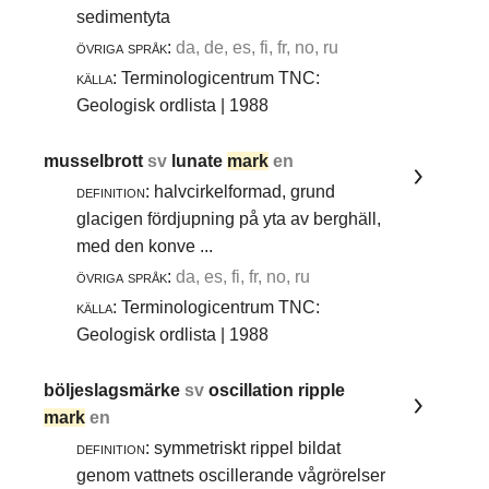
sedimentyta
övriga språk:
da, de, es, fi, fr, no, ru
källa:
Terminologicentrum TNC:
Geologisk ordlista | 1988
musselbrott
sv
lunate
mark
en
definition:
halvcirkelformad, grund
glacigen fördjupning på yta av berghäll,
med den konve ...
övriga språk:
da, es, fi, fr, no, ru
källa:
Terminologicentrum TNC:
Geologisk ordlista | 1988
böljeslagsmärke
sv
oscillation ripple
mark
en
definition:
symmetriskt rippel bildat
genom vattnets oscillerande vågrörelser