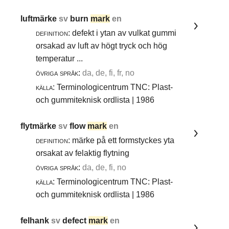
luftmärke
sv
burn
mark
en
definition:
defekt i ytan av vulkat gummi
orsakad av luft av högt tryck och hög
temperatur ...
övriga språk:
da, de, fi, fr, no
källa:
Terminologicentrum TNC: Plast-
och gummiteknisk ordlista | 1986
flytmärke
sv
flow
mark
en
definition:
märke på ett formstyckes yta
orsakat av felaktig flytning
övriga språk:
da, de, fi, no
källa:
Terminologicentrum TNC: Plast-
och gummiteknisk ordlista | 1986
felhank
sv
defect
mark
en