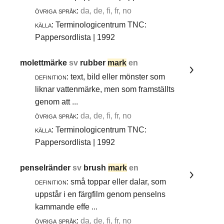
övriga språk:
da, de, fi, fr, no
källa:
Terminologicentrum TNC:
Pappersordlista | 1992
molettmärke
sv
rubber
mark
en
definition:
text, bild eller mönster som
liknar vattenmärke, men som framställts
genom att ...
övriga språk:
da, de, fi, fr, no
källa:
Terminologicentrum TNC:
Pappersordlista | 1992
penselränder
sv
brush
mark
en
definition:
små toppar eller dalar, som
uppstår i en färgfilm genom penselns
kammande effe ...
övriga språk:
da, de, fi, fr, no