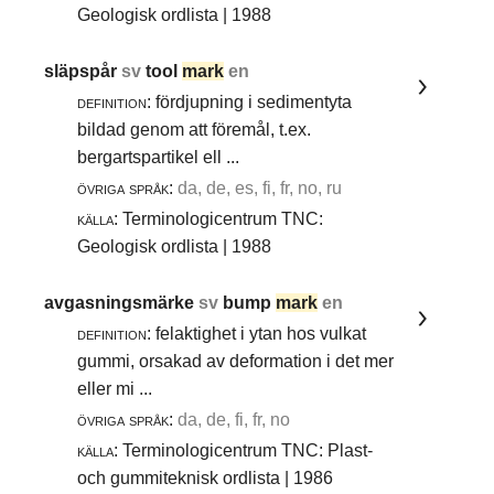
Geologisk ordlista | 1988
släpspår
sv
tool
mark
en
definition:
fördjupning i sedimentyta
bildad genom att föremål, t.ex.
bergartspartikel ell ...
övriga språk:
da, de, es, fi, fr, no, ru
källa:
Terminologicentrum TNC:
Geologisk ordlista | 1988
avgasningsmärke
sv
bump
mark
en
definition:
felaktighet i ytan hos vulkat
gummi, orsakad av deformation i det mer
eller mi ...
övriga språk:
da, de, fi, fr, no
källa:
Terminologicentrum TNC: Plast-
och gummiteknisk ordlista | 1986