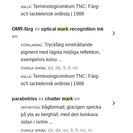
källa:
Terminologicentrum TNC: Färg-
och lackteknisk ordlista | 1988
OMR-färg
sv
optical
mark
recognition ink
en
förklaring:
Tryckfärg innehållande
pigment med lägsta möjliga reflektion,
exempelvis kolsv ...
övriga språk:
da, de, fi, fr, no
källa:
Terminologicentrum TNC: Färg-
och lackteknisk ordlista | 1988
parabelriss
sv
chatter
mark
en
definition:
bågformad, glacigen spricka
på yta av berghäll, med den konkava
sidan i isröre ...
övriga språk:
da, de, es, fi, fr, no, ru