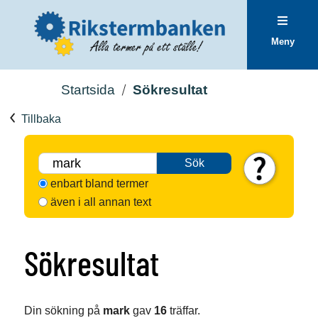
Meny
Startsida
Sökresultat
Tillbaka
Sök
enbart bland termer
även i all annan text
Sökresultat
Din sökning på
mark
gav
16
träffar.