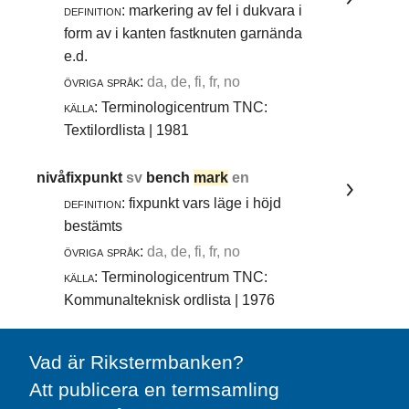
definition:
markering av fel i dukvara i
form av i kanten fastknuten garnända
e.d.
övriga språk:
da, de, fi, fr, no
källa:
Terminologicentrum TNC:
Textilordlista | 1981
nivåfixpunkt
sv
bench
mark
en
definition:
fixpunkt vars läge i höjd
bestämts
övriga språk:
da, de, fi, fr, no
källa:
Terminologicentrum TNC:
Kommunalteknisk ordlista | 1976
Vad är Rikstermbanken?
Att publicera en termsamling