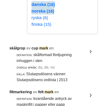
danska (16)
norska (16)
ryska (6)
finska (15)
skålgrop
sv
cup
mark
en
definition:
skålformad fördjupning
inhuggen i sten
övriga språk:
da, de, no
källa:
Slutarpsdösens vänner:
Slutarpsdösens ordlista | 2013
filtmarkering
sv
felt
mark
en
definition:
kvarstående avtryck av
maskinfilt i papper eller papp