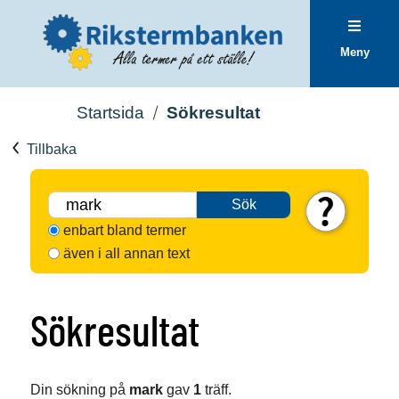
Meny
Startsida
Sökresultat
Tillbaka
Sök
enbart bland termer
även i all annan text
Sökresultat
Din sökning på
mark
gav
1
träff.