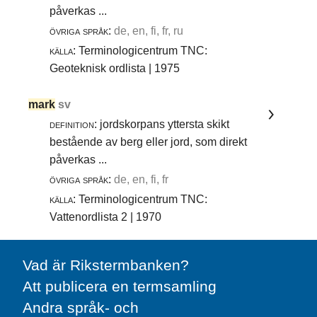
påverkas ...
övriga språk:
de, en, fi, fr, ru
källa:
Terminologicentrum TNC:
Geoteknisk ordlista | 1975
mark
sv
definition:
jordskorpans yttersta skikt
bestående av berg eller jord, som direkt
påverkas ...
övriga språk:
de, en, fi, fr
källa:
Terminologicentrum TNC:
Vattenordlista 2 | 1970
Vad är Rikstermbanken?
Att publicera en termsamling
Andra språk- och