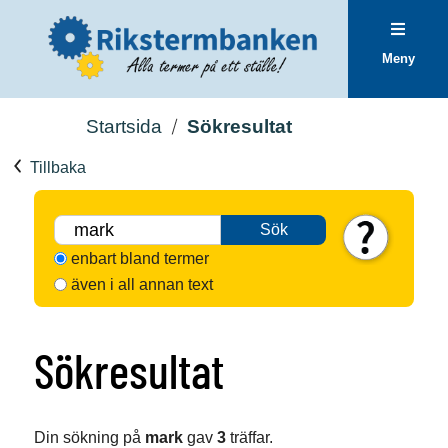
Meny
Startsida
Sökresultat
Tillbaka
Sök
enbart bland termer
även i all annan text
Sökresultat
Din sökning på
mark
gav
3
träffar.