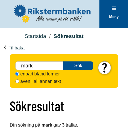
Meny
Startsida
Sökresultat
Tillbaka
Sök
enbart bland termer
även i all annan text
Sökresultat
Din sökning på
mark
gav
3
träffar.