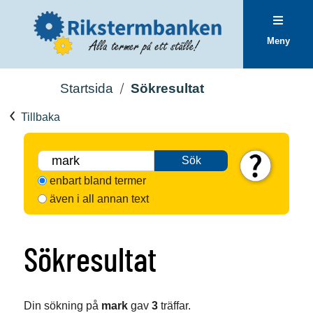
Meny
Startsida
Sökresultat
Tillbaka
Sök
enbart bland termer
även i all annan text
Sökresultat
Din sökning på
mark
gav
3
träffar.