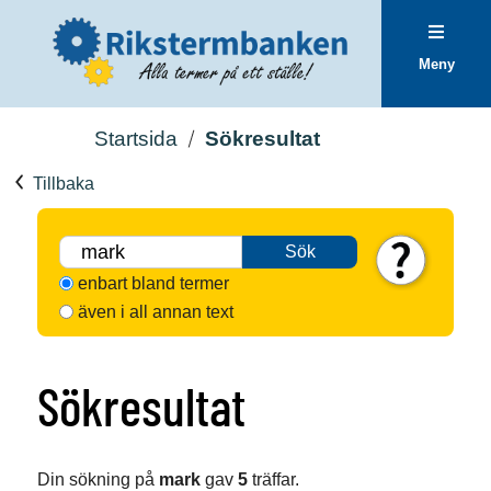
Meny
Startsida
Sökresultat
Tillbaka
Sök
enbart bland termer
även i all annan text
Sökresultat
Din sökning på
mark
gav
5
träffar.