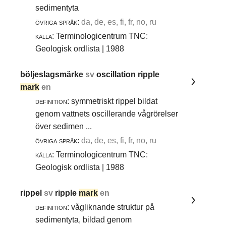
sedimentyta
övriga språk:
da, de, es, fi, fr, no, ru
källa:
Terminologicentrum TNC:
Geologisk ordlista | 1988
böljeslagsmärke
sv
oscillation ripple
mark
en
definition:
symmetriskt rippel bildat
genom vattnets oscillerande vågrörelser
över sedimen ...
övriga språk:
da, de, es, fi, fr, no, ru
källa:
Terminologicentrum TNC:
Geologisk ordlista | 1988
rippel
sv
ripple
mark
en
definition:
vågliknande struktur på
sedimentyta, bildad genom