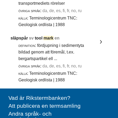
transportmediets rörelser
övriga språk:
da, de, es, fi, fr, no, ru
källa:
Terminologicentrum TNC:
Geologisk ordlista | 1988
släpspår
sv
tool
mark
en
definition:
fördjupning i sedimentyta
bildad genom att föremål, t.ex.
bergartspartikel ell ...
övriga språk:
da, de, es, fi, fr, no, ru
källa:
Terminologicentrum TNC:
Geologisk ordlista | 1988
Vad är Rikstermbanken?
Att publicera en termsamling
Andra språk- och