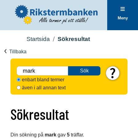
Meny
Startsida
Sökresultat
Tillbaka
Sök
enbart bland termer
även i all annan text
Sökresultat
Din sökning på
mark
gav
5
träffar.