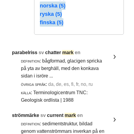
norska (5)
ryska (5)
finska (5)
parabelriss
sv
chatter
mark
en
definition:
bågformad, glacigen spricka
på yta av berghäll, med den konkava
sidan i isröre ...
övriga språk:
da, de, es, fi, fr, no, ru
källa:
Terminologicentrum TNC:
Geologisk ordlista | 1988
strömmärke
sv
current
mark
en
definition:
sedimentstruktur, bildad
genom vattenströmmars inverkan på en