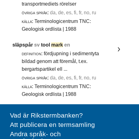
transportmediets rörelser
övriga språk:
da, de, es, fi, fr, no, ru
källa:
Terminologicentrum TNC:
Geologisk ordlista | 1988
släpspår
sv
tool
mark
en
definition:
fördjupning i sedimentyta
bildad genom att föremål, t.ex.
bergartspartikel ell ...
övriga språk:
da, de, es, fi, fr, no, ru
källa:
Terminologicentrum TNC:
Geologisk ordlista | 1988
Vad är Rikstermbanken?
Att publicera en termsamling
Andra språk- och