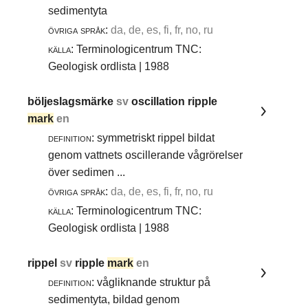
sedimentyta
övriga språk:
da, de, es, fi, fr, no, ru
källa:
Terminologicentrum TNC:
Geologisk ordlista | 1988
böljeslagsmärke
sv
oscillation ripple
mark
en
definition:
symmetriskt rippel bildat
genom vattnets oscillerande vågrörelser
över sedimen ...
övriga språk:
da, de, es, fi, fr, no, ru
källa:
Terminologicentrum TNC:
Geologisk ordlista | 1988
rippel
sv
ripple
mark
en
definition:
vågliknande struktur på
sedimentyta, bildad genom