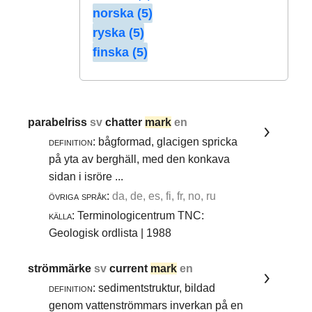
norska (5)
ryska (5)
finska (5)
parabelriss
sv
chatter
mark
en
definition:
bågformad, glacigen spricka
på yta av berghäll, med den konkava
sidan i isröre ...
övriga språk:
da, de, es, fi, fr, no, ru
källa:
Terminologicentrum TNC:
Geologisk ordlista | 1988
strömmärke
sv
current
mark
en
definition:
sedimentstruktur, bildad
genom vattenströmmars inverkan på en