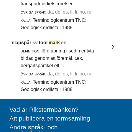
transportmediets rörelser
övriga språk:
da, de, es, fi, fr, no, ru
källa:
Terminologicentrum TNC:
Geologisk ordlista | 1988
släpspår
sv
tool
mark
en
definition:
fördjupning i sedimentyta
bildad genom att föremål, t.ex.
bergartspartikel ell ...
övriga språk:
da, de, es, fi, fr, no, ru
källa:
Terminologicentrum TNC:
Geologisk ordlista | 1988
Vad är Rikstermbanken?
Att publicera en termsamling
Andra språk- och