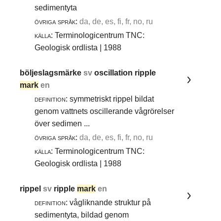
sedimentyta
övriga språk:
da, de, es, fi, fr, no, ru
källa:
Terminologicentrum TNC:
Geologisk ordlista | 1988
böljeslagsmärke
sv
oscillation ripple
mark
en
definition:
symmetriskt rippel bildat
genom vattnets oscillerande vågrörelser
över sedimen ...
övriga språk:
da, de, es, fi, fr, no, ru
källa:
Terminologicentrum TNC:
Geologisk ordlista | 1988
rippel
sv
ripple
mark
en
definition:
vågliknande struktur på
sedimentyta, bildad genom