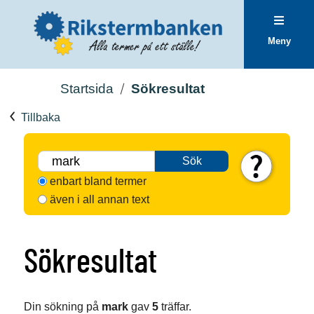
Meny
Startsida
Sökresultat
Tillbaka
Sök
enbart bland termer
även i all annan text
Sökresultat
Din sökning på
mark
gav
5
träffar.