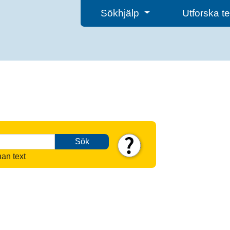
Sökhjälp
Utforska 
Sök
nan text