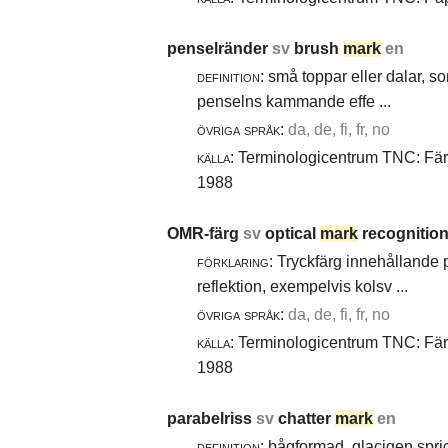
penselränder
sv
brush
mark
en
definition:
små toppar eller dalar, s
penselns kammande effe ...
övriga språk:
da, de, fi, fr, no
källa:
Terminologicentrum TNC: Färg-
1988
OMR-färg
sv
optical
mark
recognition
förklaring:
Tryckfärg innehållande 
reflektion, exempelvis kolsv ...
övriga språk:
da, de, fi, fr, no
källa:
Terminologicentrum TNC: Färg-
1988
parabelriss
sv
chatter
mark
en
definition:
bågformad, glacigen spric