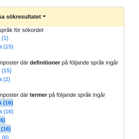
a sökresultatet
lspråk för sökordet
 (1)
a (15)
rmposter där
definitioner
på följande språk ingår
 (15)
a (2)
rmposter där
termer
på följande språk ingår
 (16)
a (16)
16)
 (16)
 (6)