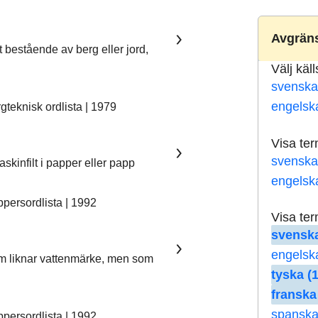
Avgräns
t bestående av berg eller jord,
Välj käl
svenska
engelsk
teknisk ordlista | 1979
Visa te
svenska
skinfilt i papper eller papp
engelsk
ersordlista | 1992
Visa te
svenska
engelsk
som liknar vattenmärke, men som
tyska (
franska
spanska
ersordlista | 1992