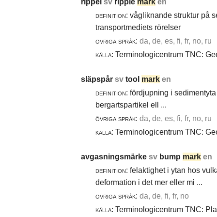
rippel
sv
ripple
mark
en
definition:
vågliknande struktur på 
transportmediets rörelser
övriga språk:
da, de, es, fi, fr, no, ru
källa:
Terminologicentrum TNC: Geol
släpspår
sv
tool
mark
en
definition:
fördjupning i sedimentyta 
bergartspartikel ell ...
övriga språk:
da, de, es, fi, fr, no, ru
källa:
Terminologicentrum TNC: Geol
avgasningsmärke
sv
bump
mark
en
definition:
felaktighet i ytan hos vul
deformation i det mer eller mi ...
övriga språk:
da, de, fi, fr, no
källa:
Terminologicentrum TNC: Plast