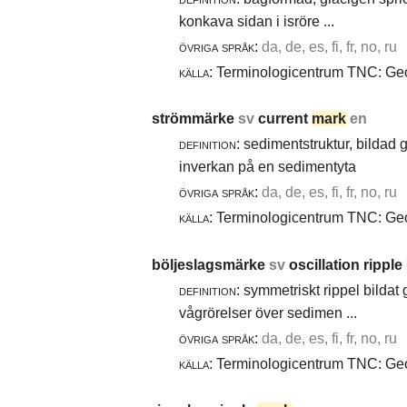
konkava sidan i isröre ...
övriga språk:
da, de, es, fi, fr, no, ru
källa:
Terminologicentrum TNC: Geol
strömmärke
sv
current
mark
en
definition:
sedimentstruktur, bildad
inverkan på en sedimentyta
övriga språk:
da, de, es, fi, fr, no, ru
källa:
Terminologicentrum TNC: Geol
böljeslagsmärke
sv
oscillation ripple
definition:
symmetriskt rippel bildat
vågrörelser över sedimen ...
övriga språk:
da, de, es, fi, fr, no, ru
källa:
Terminologicentrum TNC: Geol