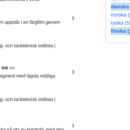
danska 
norska 
om uppstår i en färgfilm genom
ryska (5
finska (
 och lackteknisk ordlista |
 ink
en
pigment med lägsta möjliga
 och lackteknisk ordlista |
ka på yta av berghäll, med den