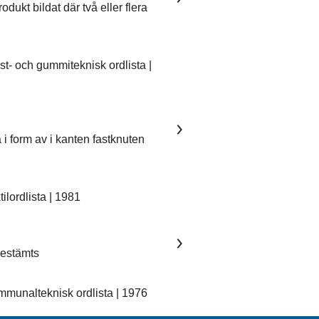
dukt bildat där två eller flera
- och gummiteknisk ordlista |
 i form av i kanten fastknuten
lordlista | 1981
 bestämts
unalteknisk ordlista | 1976