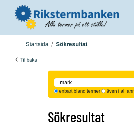
Startsida
Sökresultat
Tillbaka
enbart bland termer
även i all an
Sökresultat