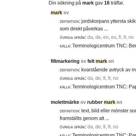
Din sökning på
mark
gav
16
träffar.
mark
sv
definition:
jordskorpans yttersta skik
som direkt påverkas ...
övriga språk:
da, de, en, es, fi, fr, no
källa:
Terminologicentrum TNC: Berg
filtmarkering
sv
felt
mark
en
definition:
kvarstående avtryck av ma
övriga språk:
da, de, fi, fr, no
källa:
Terminologicentrum TNC: Papp
molettmärke
sv
rubber
mark
en
definition:
text, bild eller mönster 
framställts genom att ...
övriga språk:
da, de, fi, fr, no
källa:
Terminologicentrum TNC: Papp