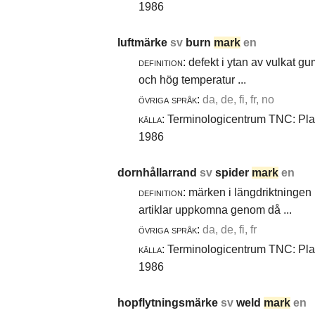
1986
luftmärke
sv
burn
mark
en
definition:
defekt i ytan av vulkat gu
och hög temperatur ...
övriga språk:
da, de, fi, fr, no
källa:
Terminologicentrum TNC: Plast
1986
dornhållarrand
sv
spider
mark
en
definition:
märken i längdriktningen 
artiklar uppkomna genom då ...
övriga språk:
da, de, fi, fr
källa:
Terminologicentrum TNC: Plast
1986
hopflytningsmärke
sv
weld
mark
en