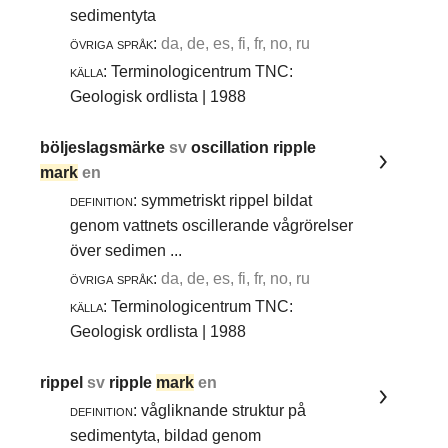
sedimentyta
övriga språk:
da, de, es, fi, fr, no, ru
källa:
Terminologicentrum TNC:
Geologisk ordlista | 1988
böljeslagsmärke
sv
oscillation ripple
mark
en
definition:
symmetriskt rippel bildat
genom vattnets oscillerande vågrörelser
över sedimen ...
övriga språk:
da, de, es, fi, fr, no, ru
källa:
Terminologicentrum TNC:
Geologisk ordlista | 1988
rippel
sv
ripple
mark
en
definition:
vågliknande struktur på
sedimentyta, bildad genom