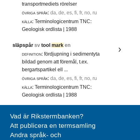
transportmediets rörelser
övriga språk:
da, de, es, fi, fr, no, ru
källa:
Terminologicentrum TNC:
Geologisk ordlista | 1988
släpspår
sv
tool
mark
en
definition:
fördjupning i sedimentyta
bildad genom att föremål, t.ex.
bergartspartikel ell ...
övriga språk:
da, de, es, fi, fr, no, ru
källa:
Terminologicentrum TNC:
Geologisk ordlista | 1988
Vad är Rikstermbanken?
Att publicera en termsamling
Andra språk- och