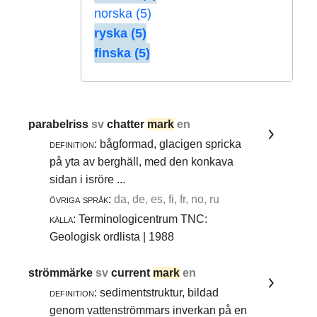
norska (5)
ryska (5)
finska (5)
parabelriss
sv
chatter
mark
en
definition:
bågformad, glacigen spricka
på yta av berghäll, med den konkava
sidan i isröre ...
övriga språk:
da, de, es, fi, fr, no, ru
källa:
Terminologicentrum TNC:
Geologisk ordlista | 1988
strömmärke
sv
current
mark
en
definition:
sedimentstruktur, bildad
genom vattenströmmars inverkan på en