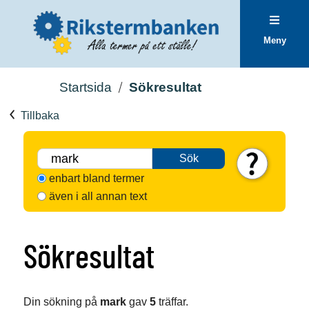
Meny
Startsida
Sökresultat
Tillbaka
Sök
enbart bland termer
även i all annan text
Sökresultat
Din sökning på
mark
gav
5
träffar.