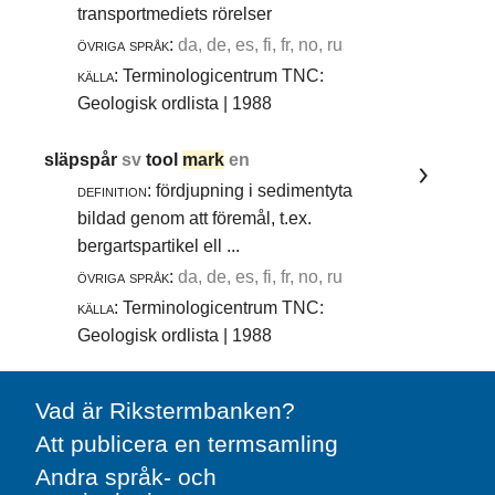
transportmediets rörelser
övriga språk:
da, de, es, fi, fr, no, ru
källa:
Terminologicentrum TNC:
Geologisk ordlista | 1988
släpspår
sv
tool
mark
en
definition:
fördjupning i sedimentyta
bildad genom att föremål, t.ex.
bergartspartikel ell ...
övriga språk:
da, de, es, fi, fr, no, ru
källa:
Terminologicentrum TNC:
Geologisk ordlista | 1988
Vad är Rikstermbanken?
Att publicera en termsamling
Andra språk- och