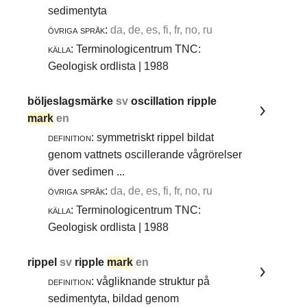
sedimentyta
övriga språk:
da, de, es, fi, fr, no, ru
källa:
Terminologicentrum TNC:
Geologisk ordlista | 1988
böljeslagsmärke
sv
oscillation ripple
mark
en
definition:
symmetriskt rippel bildat
genom vattnets oscillerande vågrörelser
över sedimen ...
övriga språk:
da, de, es, fi, fr, no, ru
källa:
Terminologicentrum TNC:
Geologisk ordlista | 1988
rippel
sv
ripple
mark
en
definition:
vågliknande struktur på
sedimentyta, bildad genom