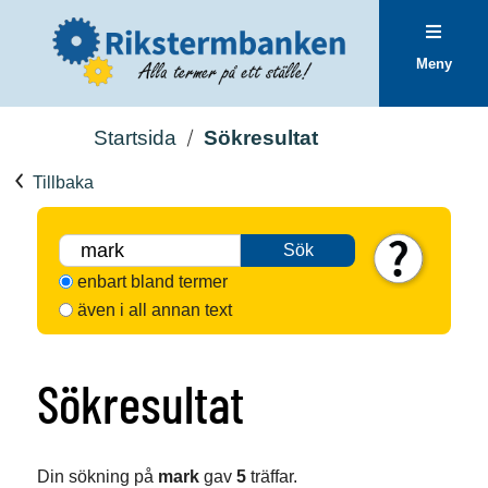
Meny
Startsida
Sökresultat
Tillbaka
Sök
enbart bland termer
även i all annan text
Sökresultat
Din sökning på
mark
gav
5
träffar.