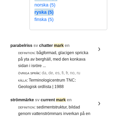
norska (5)
ryska (5)
finska (5)
parabelriss
sv
chatter
mark
en
definition:
bågformad, glacigen spricka
på yta av berghäll, med den konkava
sidan i isröre ...
övriga språk:
da, de, es, fi, fr, no, ru
källa:
Terminologicentrum TNC:
Geologisk ordlista | 1988
strömmärke
sv
current
mark
en
definition:
sedimentstruktur, bildad
genom vattenströmmars inverkan på en