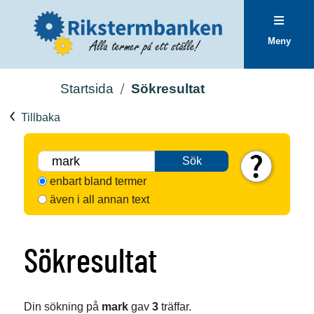
Meny
Startsida
Sökresultat
Tillbaka
Sök
enbart bland termer
även i all annan text
Sökresultat
Din sökning på
mark
gav
3
träffar.