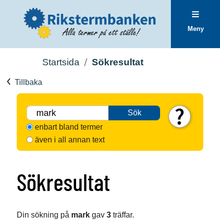
Meny
Startsida
Sökresultat
Tillbaka
Sök
enbart bland termer
även i all annan text
Sökresultat
Din sökning på
mark
gav
3
träffar.