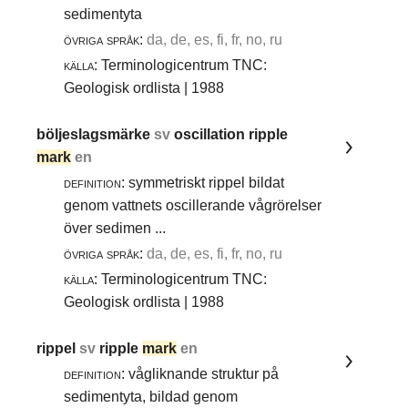
sedimentyta
övriga språk:
da, de, es, fi, fr, no, ru
källa:
Terminologicentrum TNC:
Geologisk ordlista | 1988
böljeslagsmärke
sv
oscillation ripple
mark
en
definition:
symmetriskt rippel bildat
genom vattnets oscillerande vågrörelser
över sedimen ...
övriga språk:
da, de, es, fi, fr, no, ru
källa:
Terminologicentrum TNC:
Geologisk ordlista | 1988
rippel
sv
ripple
mark
en
definition:
vågliknande struktur på
sedimentyta, bildad genom