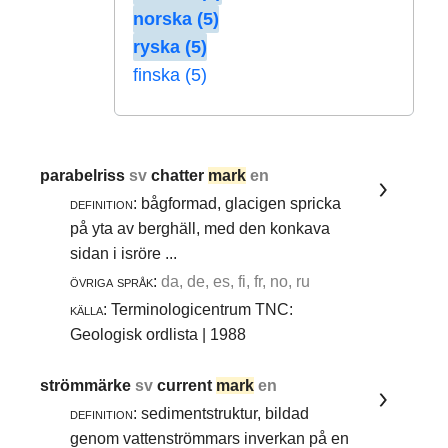
norska (5)
ryska (5)
finska (5)
parabelriss
sv
chatter
mark
en
definition:
bågformad, glacigen spricka
på yta av berghäll, med den konkava
sidan i isröre ...
övriga språk:
da, de, es, fi, fr, no, ru
källa:
Terminologicentrum TNC:
Geologisk ordlista | 1988
strömmärke
sv
current
mark
en
definition:
sedimentstruktur, bildad
genom vattenströmmars inverkan på en