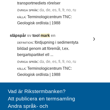
transportmediets rörelser
övriga språk:
da, de, es, fi, fr, no, ru
källa:
Terminologicentrum TNC:
Geologisk ordlista | 1988
släpspår
sv
tool
mark
en
definition:
fördjupning i sedimentyta
bildad genom att föremål, t.ex.
bergartspartikel ell ...
övriga språk:
da, de, es, fi, fr, no, ru
källa:
Terminologicentrum TNC:
Geologisk ordlista | 1988
Vad är Rikstermbanken?
Att publicera en termsamling
Andra språk- och