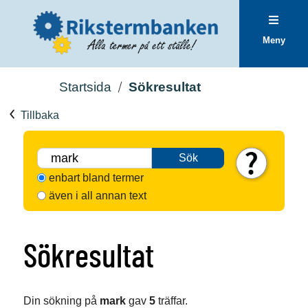
Meny
Startsida
Sökresultat
Tillbaka
Sök
enbart bland termer
även i all annan text
Sökresultat
Din sökning på
mark
gav
5
träffar.