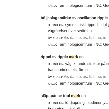
källa:
Terminologicentrum TNC: Geol
böljeslagsmärke
sv
oscillation ripple
definition:
symmetriskt rippel bildat
vågrörelser över sedimen ...
övriga språk:
da, de, es, fi, fr, no, ru
källa:
Terminologicentrum TNC: Geol
rippel
sv
ripple
mark
en
definition:
vågliknande struktur på 
transportmediets rörelser
övriga språk:
da, de, es, fi, fr, no, ru
källa:
Terminologicentrum TNC: Geol
släpspår
sv
tool
mark
en
definition:
fördjupning i sedimentyta 
bergartspartikel ell ...