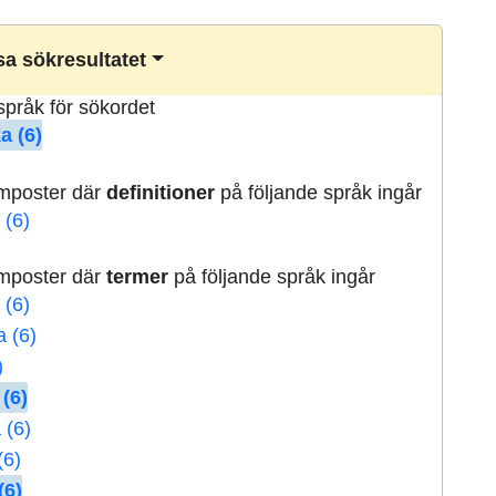
a sökresultatet
lspråk för sökordet
a (6)
rmposter där
definitioner
på följande språk ingår
 (6)
rmposter där
termer
på följande språk ingår
 (6)
a (6)
)
 (6)
 (6)
(6)
(6)