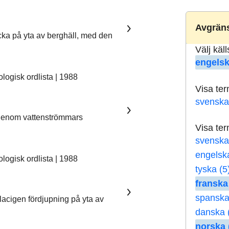
Avgräns
ka på yta av berghäll, med den
Välj käl
engelsk
ogisk ordlista | 1988
Visa te
svenska
 genom vattenströmmars
Visa te
svenska
engelsk
ogisk ordlista | 1988
tyska (5
franska
spanska
lacigen fördjupning på yta av
danska 
norska 