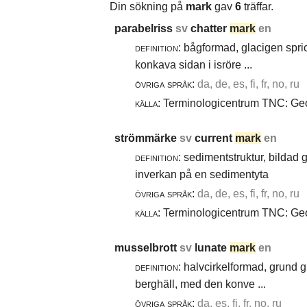
Din sökning på
mark
gav
6
träffar.
parabelriss
sv
chatter
mark
en
definition:
bågformad, glacigen spric
konkava sidan i isröre ...
övriga språk:
da, de, es, fi, fr, no, ru
källa:
Terminologicentrum TNC: Geol
strömmärke
sv
current
mark
en
definition:
sedimentstruktur, bildad
inverkan på en sedimentyta
övriga språk:
da, de, es, fi, fr, no, ru
källa:
Terminologicentrum TNC: Geol
musselbrott
sv
lunate
mark
en
definition:
halvcirkelformad, grund g
berghäll, med den konve ...
övriga språk:
da, es, fi, fr, no, ru