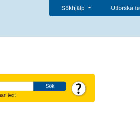
Sökhjälp
Utforska 
Sök
nan text