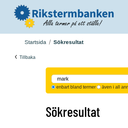
Startsida
Sökresultat
Tillbaka
enbart bland termer
även i all an
Sökresultat