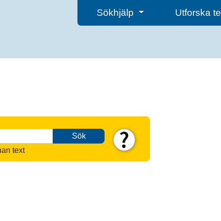
Sökhjälp
Utforska 
Sök
nan text