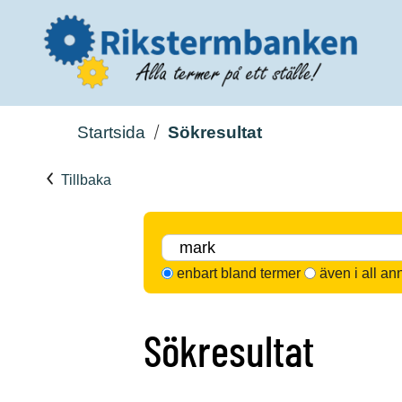
Startsida
Sökresultat
Tillbaka
enbart bland termer
även i all an
Sökresultat