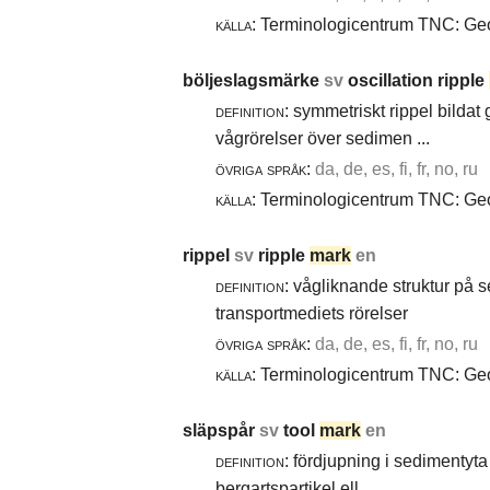
källa:
Terminologicentrum TNC: Geol
böljeslagsmärke
sv
oscillation ripple
definition:
symmetriskt rippel bildat
vågrörelser över sedimen ...
övriga språk:
da, de, es, fi, fr, no, ru
källa:
Terminologicentrum TNC: Geol
rippel
sv
ripple
mark
en
definition:
vågliknande struktur på 
transportmediets rörelser
övriga språk:
da, de, es, fi, fr, no, ru
källa:
Terminologicentrum TNC: Geol
släpspår
sv
tool
mark
en
definition:
fördjupning i sedimentyta 
bergartspartikel ell ...