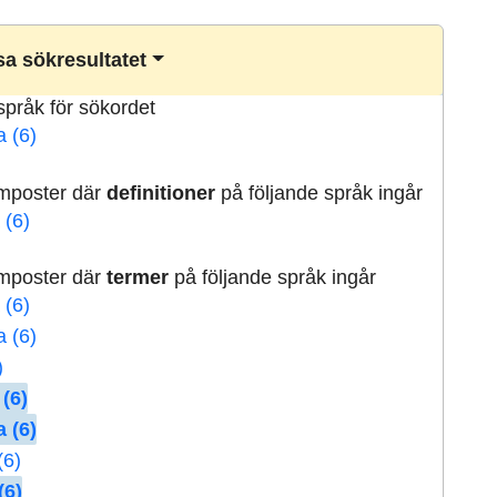
a sökresultatet
lspråk för sökordet
a (6)
rmposter där
definitioner
på följande språk ingår
 (6)
rmposter där
termer
på följande språk ingår
 (6)
a (6)
)
 (6)
 (6)
(6)
(6)