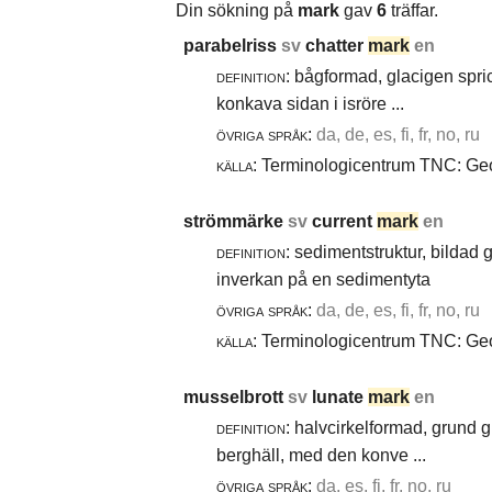
Din sökning på
mark
gav
6
träffar.
parabelriss
sv
chatter
mark
en
definition:
bågformad, glacigen spric
konkava sidan i isröre ...
övriga språk:
da, de, es, fi, fr, no, ru
källa:
Terminologicentrum TNC: Geol
strömmärke
sv
current
mark
en
definition:
sedimentstruktur, bildad
inverkan på en sedimentyta
övriga språk:
da, de, es, fi, fr, no, ru
källa:
Terminologicentrum TNC: Geol
musselbrott
sv
lunate
mark
en
definition:
halvcirkelformad, grund g
berghäll, med den konve ...
övriga språk:
da, es, fi, fr, no, ru