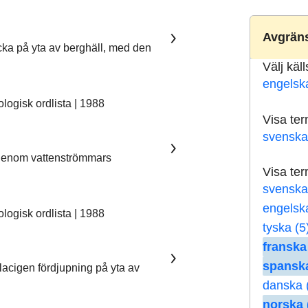
Avgräns
ka på yta av berghäll, med den
Välj käl
engelsk
ogisk ordlista | 1988
Visa te
svenska
 genom vattenströmmars
Visa te
svenska
engelsk
ogisk ordlista | 1988
tyska (5
franska
spanska
lacigen fördjupning på yta av
danska 
norska 