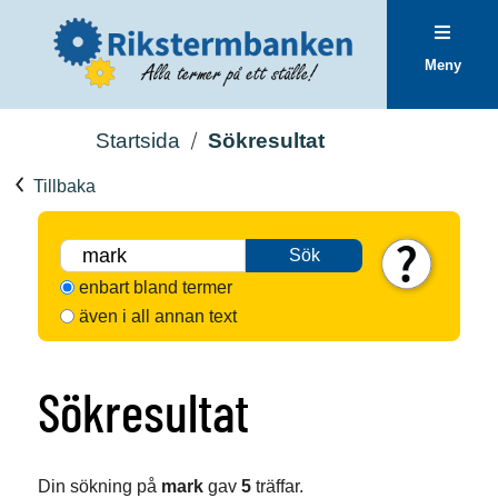
Meny
Startsida
Sökresultat
Tillbaka
Sök
enbart bland termer
även i all annan text
Sökresultat
Din sökning på
mark
gav
5
träffar.