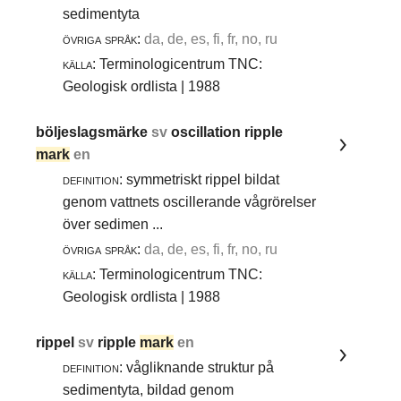
sedimentyta
övriga språk:
da, de, es, fi, fr, no, ru
källa:
Terminologicentrum TNC:
Geologisk ordlista | 1988
böljeslagsmärke
sv
oscillation ripple
mark
en
definition:
symmetriskt rippel bildat
genom vattnets oscillerande vågrörelser
över sedimen ...
övriga språk:
da, de, es, fi, fr, no, ru
källa:
Terminologicentrum TNC:
Geologisk ordlista | 1988
rippel
sv
ripple
mark
en
definition:
vågliknande struktur på
sedimentyta, bildad genom