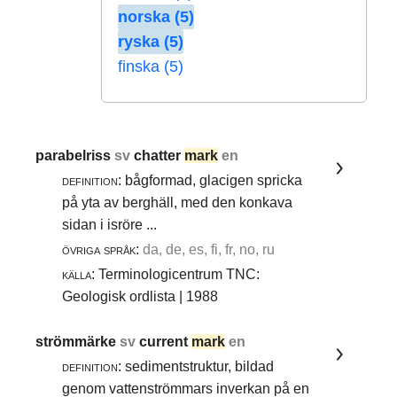
norska (5)
ryska (5)
finska (5)
parabelriss
sv
chatter
mark
en
definition:
bågformad, glacigen spricka
på yta av berghäll, med den konkava
sidan i isröre ...
övriga språk:
da, de, es, fi, fr, no, ru
källa:
Terminologicentrum TNC:
Geologisk ordlista | 1988
strömmärke
sv
current
mark
en
definition:
sedimentstruktur, bildad
genom vattenströmmars inverkan på en