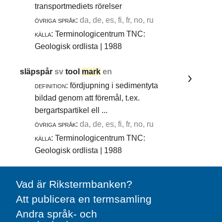
transportmediets rörelser
övriga språk:
da, de, es, fi, fr, no, ru
källa:
Terminologicentrum TNC:
Geologisk ordlista | 1988
släpspår
sv
tool
mark
en
definition:
fördjupning i sedimentyta
bildad genom att föremål, t.ex.
bergartspartikel ell ...
övriga språk:
da, de, es, fi, fr, no, ru
källa:
Terminologicentrum TNC:
Geologisk ordlista | 1988
Vad är Rikstermbanken?
Att publicera en termsamling
Andra språk- och