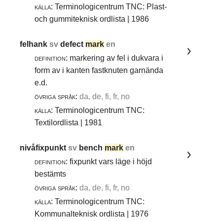
källa:
Terminologicentrum TNC: Plast-
och gummiteknisk ordlista | 1986
felhank
sv
defect
mark
en
definition:
markering av fel i dukvara i
form av i kanten fastknuten garnända
e.d.
övriga språk:
da, de, fi, fr, no
källa:
Terminologicentrum TNC:
Textilordlista | 1981
nivåfixpunkt
sv
bench
mark
en
definition:
fixpunkt vars läge i höjd
bestämts
övriga språk:
da, de, fi, fr, no
källa:
Terminologicentrum TNC:
Kommunalteknisk ordlista | 1976