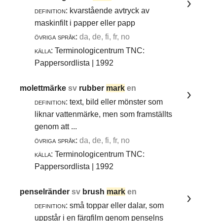
definition:
kvarstående avtryck av
maskinfilt i papper eller papp
övriga språk:
da, de, fi, fr, no
källa:
Terminologicentrum TNC:
Pappersordlista | 1992
molettmärke
sv
rubber
mark
en
definition:
text, bild eller mönster som
liknar vattenmärke, men som framställts
genom att ...
övriga språk:
da, de, fi, fr, no
källa:
Terminologicentrum TNC:
Pappersordlista | 1992
penselränder
sv
brush
mark
en
definition:
små toppar eller dalar, som
uppstår i en färgfilm genom penselns