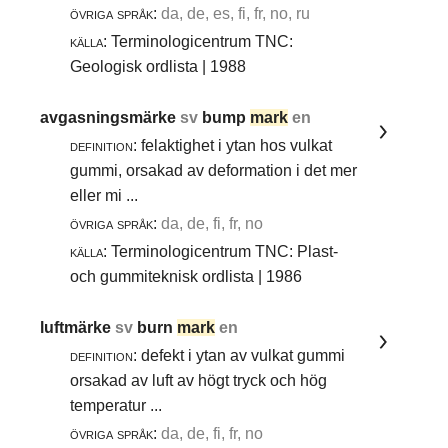
övriga språk:
da, de, es, fi, fr, no, ru
källa:
Terminologicentrum TNC:
Geologisk ordlista | 1988
avgasningsmärke
sv
bump
mark
en
definition:
felaktighet i ytan hos vulkat
gummi, orsakad av deformation i det mer
eller mi ...
övriga språk:
da, de, fi, fr, no
källa:
Terminologicentrum TNC: Plast-
och gummiteknisk ordlista | 1986
luftmärke
sv
burn
mark
en
definition:
defekt i ytan av vulkat gummi
orsakad av luft av högt tryck och hög
temperatur ...
övriga språk:
da, de, fi, fr, no