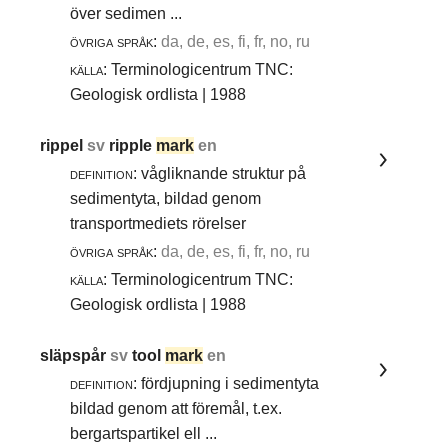
över sedimen ...
övriga språk:
da, de, es, fi, fr, no, ru
källa:
Terminologicentrum TNC:
Geologisk ordlista | 1988
rippel
sv
ripple
mark
en
definition:
vågliknande struktur på
sedimentyta, bildad genom
transportmediets rörelser
övriga språk:
da, de, es, fi, fr, no, ru
källa:
Terminologicentrum TNC:
Geologisk ordlista | 1988
släpspår
sv
tool
mark
en
definition:
fördjupning i sedimentyta
bildad genom att föremål, t.ex.
bergartspartikel ell ...