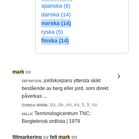
spanska (6)
danska (14)
norska (14)
ryska (5)
finska (14)
mark
sv
definition:
jordskorpans yttersta skikt
bestående av berg eller jord, som direkt
påverkas ...
övriga språk:
da, de, en, es, fi, fr, no
källa:
Terminologicentrum TNC:
Bergteknisk ordlista | 1979
filtmarkering
sv
felt
mark
en