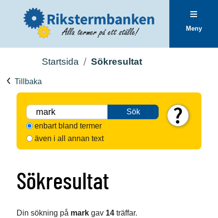
Meny
Startsida
Sökresultat
Tillbaka
Sök
enbart bland termer
även i all annan text
Sökresultat
Din sökning på
mark
gav
14
träffar.