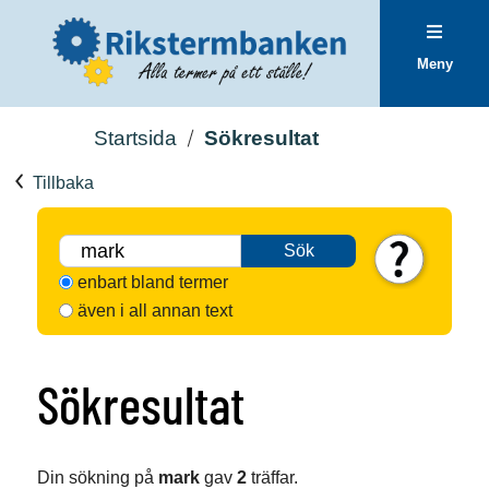
Meny
Startsida
Sökresultat
Tillbaka
Sök
enbart bland termer
även i all annan text
Sökresultat
Din sökning på
mark
gav
2
träffar.