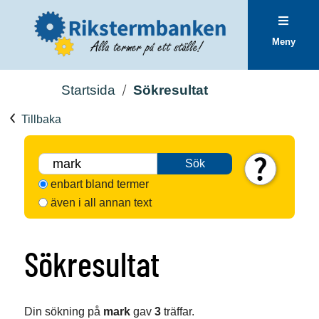
Meny
Startsida
Sökresultat
Tillbaka
Sök
enbart bland termer
även i all annan text
Sökresultat
Din sökning på
mark
gav
3
träffar.