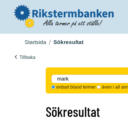
Startsida
Sökresultat
Tillbaka
enbart bland termer
även i all an
Sökresultat