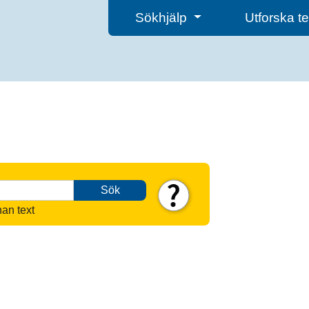
Sökhjälp
Utforska 
Sök
nan text