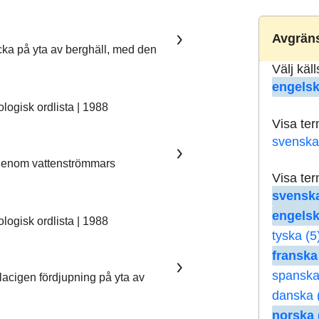
Avgräns
ka på yta av berghäll, med den
Välj käl
engelsk
ogisk ordlista | 1988
Visa te
svenska
 genom vattenströmmars
Visa te
svenska
engelsk
ogisk ordlista | 1988
tyska (5
franska
spanska
lacigen fördjupning på yta av
danska 
norska 