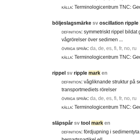
källa:
Terminologicentrum TNC: Geol
böljeslagsmärke
sv
oscillation ripple
definition:
symmetriskt rippel bildat
vågrörelser över sedimen ...
övriga språk:
da, de, es, fi, fr, no, ru
källa:
Terminologicentrum TNC: Geol
rippel
sv
ripple
mark
en
definition:
vågliknande struktur på 
transportmediets rörelser
övriga språk:
da, de, es, fi, fr, no, ru
källa:
Terminologicentrum TNC: Geol
släpspår
sv
tool
mark
en
definition:
fördjupning i sedimentyta 
bergartspartikel ell ...