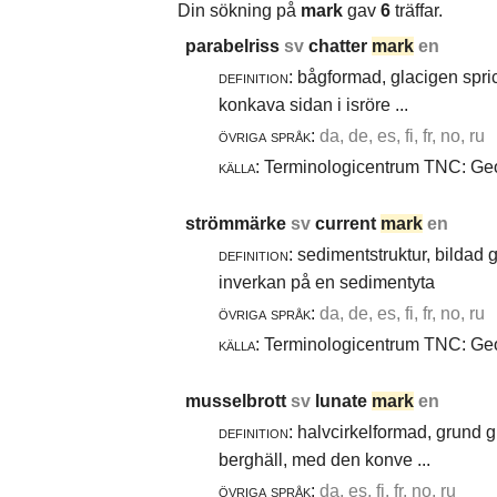
Din sökning på
mark
gav
6
träffar.
parabelriss
sv
chatter
mark
en
definition:
bågformad, glacigen spric
konkava sidan i isröre ...
övriga språk:
da, de, es, fi, fr, no, ru
källa:
Terminologicentrum TNC: Geol
strömmärke
sv
current
mark
en
definition:
sedimentstruktur, bildad
inverkan på en sedimentyta
övriga språk:
da, de, es, fi, fr, no, ru
källa:
Terminologicentrum TNC: Geol
musselbrott
sv
lunate
mark
en
definition:
halvcirkelformad, grund g
berghäll, med den konve ...
övriga språk:
da, es, fi, fr, no, ru