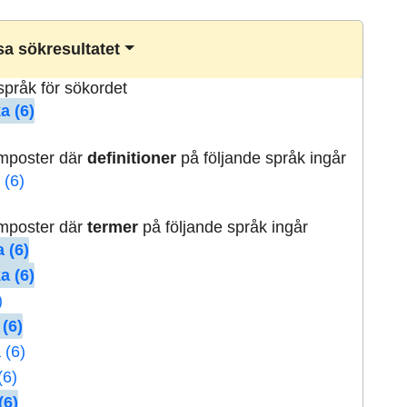
a sökresultatet
lspråk för sökordet
a (6)
rmposter där
definitioner
på följande språk ingår
 (6)
rmposter där
termer
på följande språk ingår
 (6)
a (6)
)
 (6)
 (6)
(6)
(6)