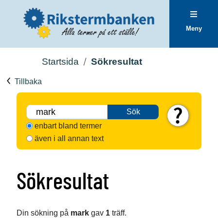
Meny
Startsida
Sökresultat
Tillbaka
Sök
enbart bland termer
även i all annan text
Sökresultat
Din sökning på
mark
gav
1
träff.