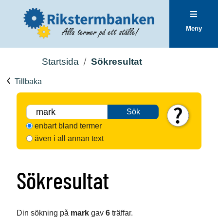
Meny
Startsida
Sökresultat
Tillbaka
Sök
enbart bland termer
även i all annan text
Sökresultat
Din sökning på
mark
gav
6
träffar.