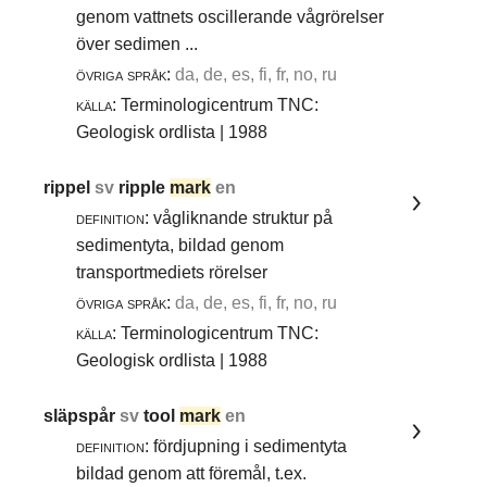
genom vattnets oscillerande vågrörelser
över sedimen ...
övriga språk:
da, de, es, fi, fr, no, ru
källa:
Terminologicentrum TNC:
Geologisk ordlista | 1988
rippel
sv
ripple
mark
en
definition:
vågliknande struktur på
sedimentyta, bildad genom
transportmediets rörelser
övriga språk:
da, de, es, fi, fr, no, ru
källa:
Terminologicentrum TNC:
Geologisk ordlista | 1988
släpspår
sv
tool
mark
en
definition:
fördjupning i sedimentyta
bildad genom att föremål, t.ex.