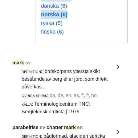
danska (6)
norska (6)
ryska (5)
finska (6)
mark
sv
definition:
jordskorpans yttersta skikt
bestående av berg eller jord, som direkt
påverkas ...
övriga språk:
da, de, en, es, fi, fr, no
källa:
Terminologicentrum TNC:
Bergteknisk ordlista | 1979
parabelriss
sv
chatter
mark
en
definition:
bågformad, glacigen spricka