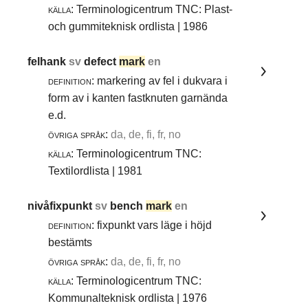
källa:
Terminologicentrum TNC: Plast-
och gummiteknisk ordlista | 1986
felhank
sv
defect
mark
en
definition:
markering av fel i dukvara i
form av i kanten fastknuten garnända
e.d.
övriga språk:
da, de, fi, fr, no
källa:
Terminologicentrum TNC:
Textilordlista | 1981
nivåfixpunkt
sv
bench
mark
en
definition:
fixpunkt vars läge i höjd
bestämts
övriga språk:
da, de, fi, fr, no
källa:
Terminologicentrum TNC:
Kommunalteknisk ordlista | 1976