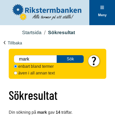
Meny
Startsida
Sökresultat
Tillbaka
Sök
enbart bland termer
även i all annan text
Sökresultat
Din sökning på
mark
gav
14
träffar.