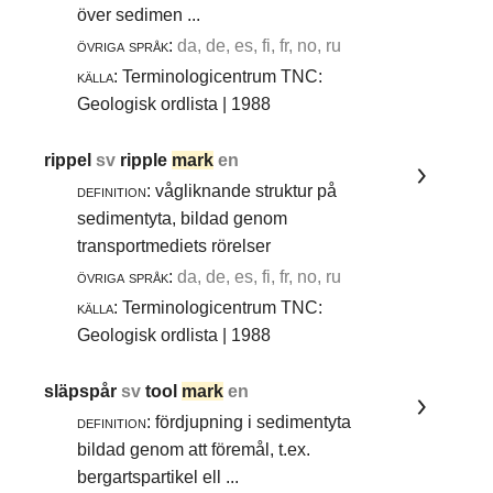
över sedimen ...
övriga språk:
da, de, es, fi, fr, no, ru
källa:
Terminologicentrum TNC:
Geologisk ordlista | 1988
rippel
sv
ripple
mark
en
definition:
vågliknande struktur på
sedimentyta, bildad genom
transportmediets rörelser
övriga språk:
da, de, es, fi, fr, no, ru
källa:
Terminologicentrum TNC:
Geologisk ordlista | 1988
släpspår
sv
tool
mark
en
definition:
fördjupning i sedimentyta
bildad genom att föremål, t.ex.
bergartspartikel ell ...