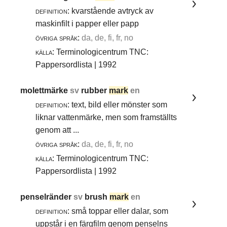
definition:
kvarstående avtryck av
maskinfilt i papper eller papp
övriga språk:
da, de, fi, fr, no
källa:
Terminologicentrum TNC:
Pappersordlista | 1992
molettmärke
sv
rubber
mark
en
definition:
text, bild eller mönster som
liknar vattenmärke, men som framställts
genom att ...
övriga språk:
da, de, fi, fr, no
källa:
Terminologicentrum TNC:
Pappersordlista | 1992
penselränder
sv
brush
mark
en
definition:
små toppar eller dalar, som
uppstår i en färgfilm genom penselns