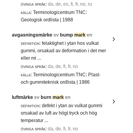
övriga språk:
da, de, es, fi, fr, no, ru
källa:
Terminologicentrum TNC:
Geologisk ordlista | 1988
avgasningsmärke
sv
bump
mark
en
definition:
felaktighet i ytan hos vulkat
gummi, orsakad av deformation i det mer
eller mi ...
övriga språk:
da, de, fi, fr, no
källa:
Terminologicentrum TNC: Plast-
och gummiteknisk ordlista | 1986
luftmärke
sv
burn
mark
en
definition:
defekt i ytan av vulkat gummi
orsakad av luft av högt tryck och hög
temperatur ...
övriga språk:
da, de, fi, fr, no