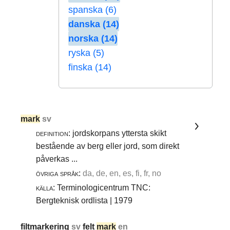
spanska (6)
danska (14)
norska (14)
ryska (5)
finska (14)
mark
sv
definition:
jordskorpans yttersta skikt
bestående av berg eller jord, som direkt
påverkas ...
övriga språk:
da, de, en, es, fi, fr, no
källa:
Terminologicentrum TNC:
Bergteknisk ordlista | 1979
filtmarkering
sv
felt
mark
en