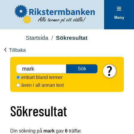
Meny
Startsida
Sökresultat
Tillbaka
Sök
enbart bland termer
även i all annan text
Sökresultat
Din sökning på
mark
gav
6
träffar.