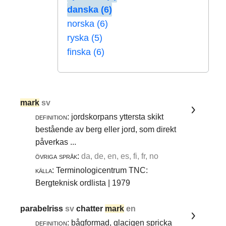
danska (6)
norska (6)
ryska (5)
finska (6)
mark
sv
definition:
jordskorpans yttersta skikt
bestående av berg eller jord, som direkt
påverkas ...
övriga språk:
da, de, en, es, fi, fr, no
källa:
Terminologicentrum TNC:
Bergteknisk ordlista | 1979
parabelriss
sv
chatter
mark
en
definition:
bågformad, glacigen spricka