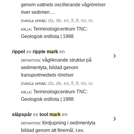
genom vattnets oscillerande vågrörelser
över sedimen ...
övriga språk:
da, de, es, fi, fr, no, ru
källa:
Terminologicentrum TNC:
Geologisk ordlista | 1988
rippel
sv
ripple
mark
en
definition:
vågliknande struktur på
sedimentyta, bildad genom
transportmediets rörelser
övriga språk:
da, de, es, fi, fr, no, ru
källa:
Terminologicentrum TNC:
Geologisk ordlista | 1988
släpspår
sv
tool
mark
en
definition:
fördjupning i sedimentyta
bildad genom att föremål, t.ex.