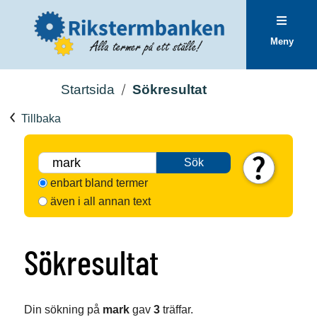
Meny
Startsida
Sökresultat
Tillbaka
Sök
enbart bland termer
även i all annan text
Sökresultat
Din sökning på
mark
gav
3
träffar.