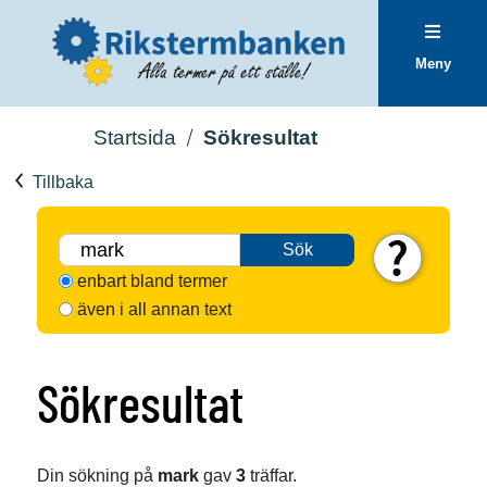
Meny
Startsida
Sökresultat
Tillbaka
Sök
enbart bland termer
även i all annan text
Sökresultat
Din sökning på
mark
gav
3
träffar.