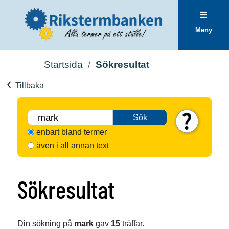
Meny
Startsida
Sökresultat
Tillbaka
Sök
enbart bland termer
även i all annan text
Sökresultat
Din sökning på
mark
gav
15
träffar.