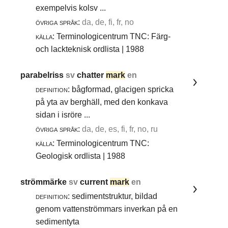
exempelvis kolsv ...
övriga språk:
da, de, fi, fr, no
källa:
Terminologicentrum TNC: Färg-
och lackteknisk ordlista | 1988
parabelriss
sv
chatter
mark
en
definition:
bågformad, glacigen spricka
på yta av berghäll, med den konkava
sidan i isröre ...
övriga språk:
da, de, es, fi, fr, no, ru
källa:
Terminologicentrum TNC:
Geologisk ordlista | 1988
strömmärke
sv
current
mark
en
definition:
sedimentstruktur, bildad
genom vattenströmmars inverkan på en
sedimentyta