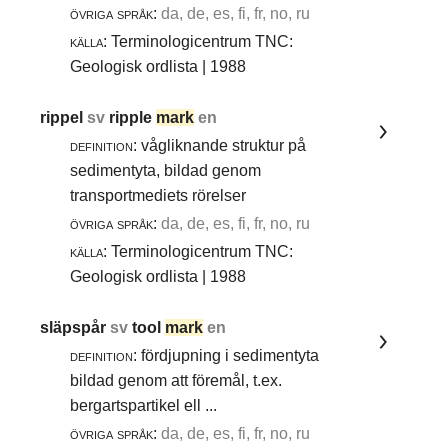
övriga språk:
da, de, es, fi, fr, no, ru
källa:
Terminologicentrum TNC:
Geologisk ordlista | 1988
rippel
sv
ripple
mark
en
definition:
vågliknande struktur på
sedimentyta, bildad genom
transportmediets rörelser
övriga språk:
da, de, es, fi, fr, no, ru
källa:
Terminologicentrum TNC:
Geologisk ordlista | 1988
släpspår
sv
tool
mark
en
definition:
fördjupning i sedimentyta
bildad genom att föremål, t.ex.
bergartspartikel ell ...
övriga språk:
da, de, es, fi, fr, no, ru