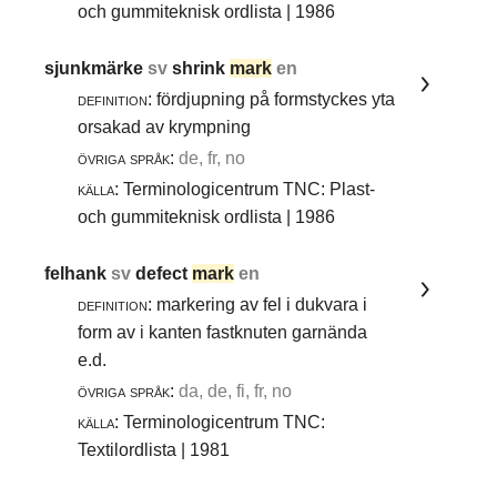
och gummiteknisk ordlista | 1986
sjunkmärke
sv
shrink
mark
en
definition:
fördjupning på formstyckes yta
orsakad av krympning
övriga språk:
de, fr, no
källa:
Terminologicentrum TNC: Plast-
och gummiteknisk ordlista | 1986
felhank
sv
defect
mark
en
definition:
markering av fel i dukvara i
form av i kanten fastknuten garnända
e.d.
övriga språk:
da, de, fi, fr, no
källa:
Terminologicentrum TNC:
Textilordlista | 1981