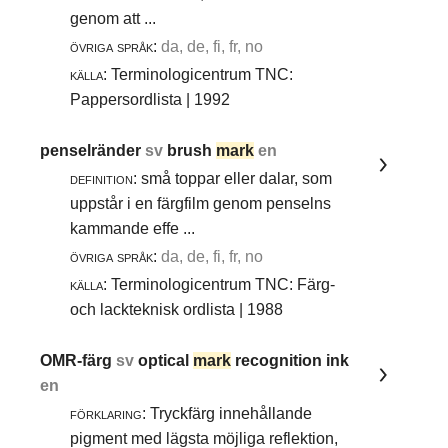
genom att ...
övriga språk:
da, de, fi, fr, no
källa:
Terminologicentrum TNC:
Pappersordlista | 1992
penselränder
sv
brush
mark
en
definition:
små toppar eller dalar, som
uppstår i en färgfilm genom penselns
kammande effe ...
övriga språk:
da, de, fi, fr, no
källa:
Terminologicentrum TNC: Färg-
och lackteknisk ordlista | 1988
OMR-färg
sv
optical
mark
recognition ink
en
förklaring:
Tryckfärg innehållande
pigment med lägsta möjliga reflektion,