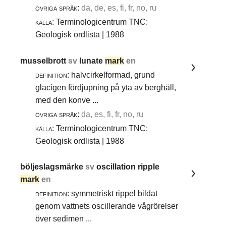
övriga språk:
da, de, es, fi, fr, no, ru
källa:
Terminologicentrum TNC:
Geologisk ordlista | 1988
musselbrott
sv
lunate
mark
en
definition:
halvcirkelformad, grund
glacigen fördjupning på yta av berghäll,
med den konve ...
övriga språk:
da, es, fi, fr, no, ru
källa:
Terminologicentrum TNC:
Geologisk ordlista | 1988
böljeslagsmärke
sv
oscillation ripple
mark
en
definition:
symmetriskt rippel bildat
genom vattnets oscillerande vågrörelser
över sedimen ...