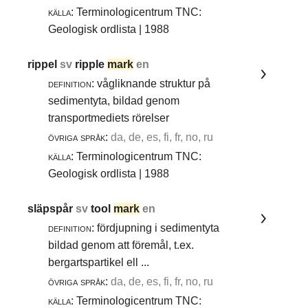
källa:
Terminologicentrum TNC:
Geologisk ordlista | 1988
rippel
sv
ripple
mark
en
definition:
vågliknande struktur på
sedimentyta, bildad genom
transportmediets rörelser
övriga språk:
da, de, es, fi, fr, no, ru
källa:
Terminologicentrum TNC:
Geologisk ordlista | 1988
släpspår
sv
tool
mark
en
definition:
fördjupning i sedimentyta
bildad genom att föremål, t.ex.
bergartspartikel ell ...
övriga språk:
da, de, es, fi, fr, no, ru
källa:
Terminologicentrum TNC: