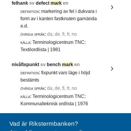
felhank
sv
defect
mark
en
definition:
markering av fel i dukvara i
form av i kanten fastknuten garnända
e.d.
övriga språk:
da, de, fi, fr, no
källa:
Terminologicentrum TNC:
Textilordlista | 1981
nivåfixpunkt
sv
bench
mark
en
definition:
fixpunkt vars läge i höjd
bestämts
övriga språk:
da, de, fi, fr, no
källa:
Terminologicentrum TNC:
Kommunalteknisk ordlista | 1976
Vad är Rikstermbanken?