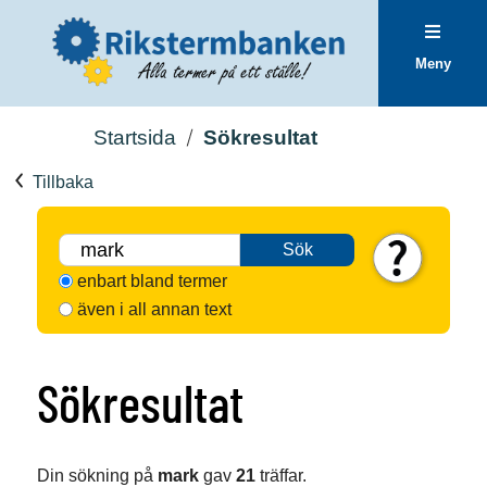
Meny
Startsida
Sökresultat
Tillbaka
Sök
enbart bland termer
även i all annan text
Sökresultat
Din sökning på
mark
gav
21
träffar.