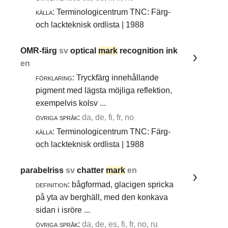
källa:
Terminologicentrum TNC: Färg-
och lackteknisk ordlista | 1988
OMR-färg
sv
optical
mark
recognition ink
en
förklaring:
Tryckfärg innehållande
pigment med lägsta möjliga reflektion,
exempelvis kolsv ...
övriga språk:
da, de, fi, fr, no
källa:
Terminologicentrum TNC: Färg-
och lackteknisk ordlista | 1988
parabelriss
sv
chatter
mark
en
definition:
bågformad, glacigen spricka
på yta av berghäll, med den konkava
sidan i isröre ...
övriga språk:
da, de, es, fi, fr, no, ru