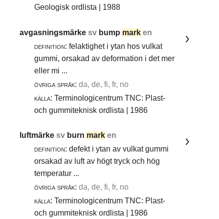
Geologisk ordlista | 1988
avgasningsmärke
sv
bump
mark
en
definition:
felaktighet i ytan hos vulkat
gummi, orsakad av deformation i det mer
eller mi ...
övriga språk:
da, de, fi, fr, no
källa:
Terminologicentrum TNC: Plast-
och gummiteknisk ordlista | 1986
luftmärke
sv
burn
mark
en
definition:
defekt i ytan av vulkat gummi
orsakad av luft av högt tryck och hög
temperatur ...
övriga språk:
da, de, fi, fr, no
källa:
Terminologicentrum TNC: Plast-
och gummiteknisk ordlista | 1986