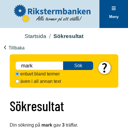
Meny
Startsida
Sökresultat
Tillbaka
Sök
enbart bland termer
även i all annan text
Sökresultat
Din sökning på
mark
gav
3
träffar.