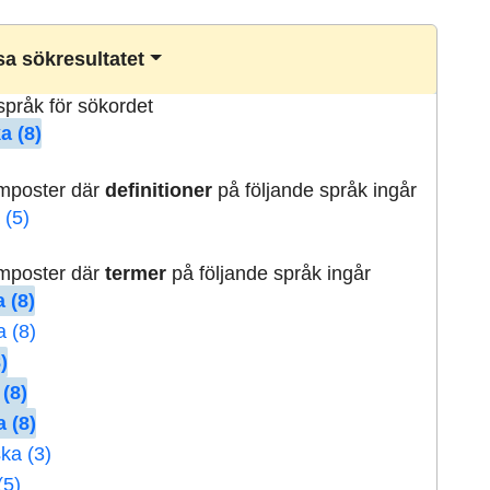
a sökresultatet
lspråk för sökordet
a (8)
rmposter där
definitioner
på följande språk ingår
 (5)
rmposter där
termer
på följande språk ingår
 (8)
a (8)
)
 (8)
 (8)
ka (3)
(5)