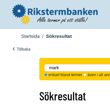
Startsida
Sökresultat
Tillbaka
enbart bland termer
även i all an
Sökresultat