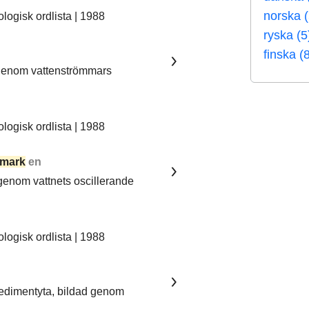
norska (
ogisk ordlista | 1988
ryska (5
finska (
 genom vattenströmmars
ogisk ordlista | 1988
mark
en
 genom vattnets oscillerande
ogisk ordlista | 1988
sedimentyta, bildad genom