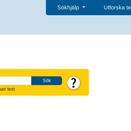
Sökhjälp
Utforska 
Sök
nan text