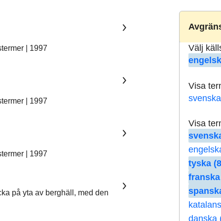
Avgräns
Välj käl
stermer | 1997
engelsk
Visa te
svenska
stermer | 1997
Visa te
svenska
engelsk
stermer | 1997
tyska (8
franska
spanska
ka på yta av berghäll, med den
katalans
danska 