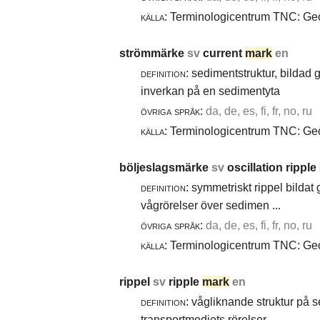
källa:
Terminologicentrum TNC: Geol
strömmärke
sv
current
mark
en
definition:
sedimentstruktur, bildad
inverkan på en sedimentyta
övriga språk:
da, de, es, fi, fr, no, ru
källa:
Terminologicentrum TNC: Geol
böljeslagsmärke
sv
oscillation ripple
definition:
symmetriskt rippel bildat
vågrörelser över sedimen ...
övriga språk:
da, de, es, fi, fr, no, ru
källa:
Terminologicentrum TNC: Geol
rippel
sv
ripple
mark
en
definition:
vågliknande struktur på 
transportmediets rörelser