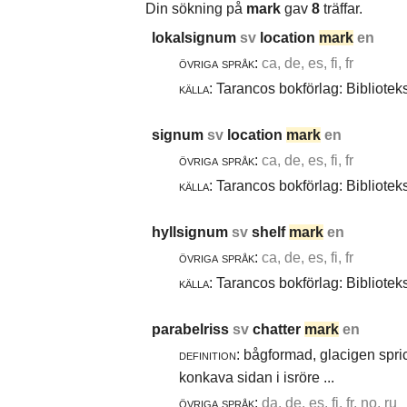
Din sökning på
mark
gav
8
träffar.
lokalsignum
sv
location
mark
en
övriga språk:
ca, de, es, fi, fr
källa:
Tarancos bokförlag: Bibliotek
signum
sv
location
mark
en
övriga språk:
ca, de, es, fi, fr
källa:
Tarancos bokförlag: Bibliotek
hyllsignum
sv
shelf
mark
en
övriga språk:
ca, de, es, fi, fr
källa:
Tarancos bokförlag: Bibliotek
parabelriss
sv
chatter
mark
en
definition:
bågformad, glacigen spric
konkava sidan i isröre ...
övriga språk:
da, de, es, fi, fr, no, ru