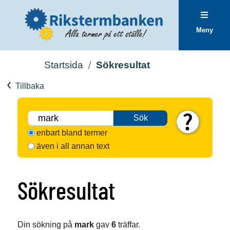
Meny
Startsida
Sökresultat
Tillbaka
Sök
enbart bland termer
även i all annan text
Sökresultat
Din sökning på
mark
gav
6
träffar.