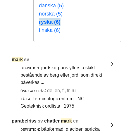
danska (5)
norska (5)
ryska (6)
finska (6)
mark
sv
definition:
jordskorpans yttersta skikt
bestående av berg eller jord, som direkt
påverkas ...
övriga språk:
de, en, fi, fr, ru
källa:
Terminologicentrum TNC:
Geoteknisk ordlista | 1975
parabelriss
sv
chatter
mark
en
definition:
bågformad, glacigen spricka