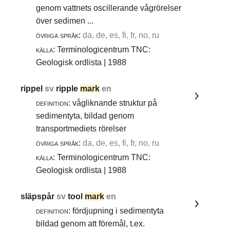
genom vattnets oscillerande vågrörelser
över sedimen ...
övriga språk:
da, de, es, fi, fr, no, ru
källa:
Terminologicentrum TNC:
Geologisk ordlista | 1988
rippel
sv
ripple
mark
en
definition:
vågliknande struktur på
sedimentyta, bildad genom
transportmediets rörelser
övriga språk:
da, de, es, fi, fr, no, ru
källa:
Terminologicentrum TNC:
Geologisk ordlista | 1988
släpspår
sv
tool
mark
en
definition:
fördjupning i sedimentyta
bildad genom att föremål, t.ex.