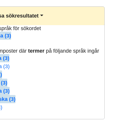
a sökresultatet
lspråk för sökordet
a (3)
rmposter där
termer
på följande språk ingår
 (3)
a (3)
)
 (3)
 (3)
ska (3)
3)