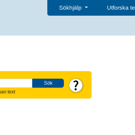
Sökhjälp
Utforska 
Sök
nan text