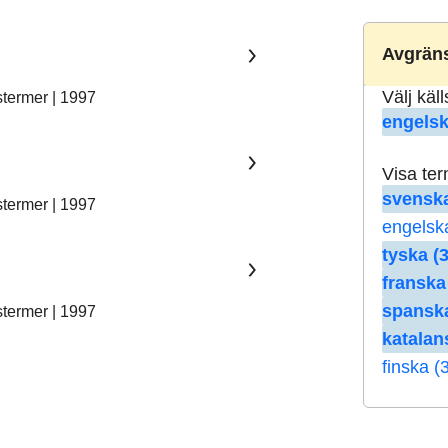
Avgräns
Välj käl
stermer | 1997
engelsk
Visa te
svenska
stermer | 1997
engelsk
tyska (3
franska
spanska
stermer | 1997
katalan
finska (