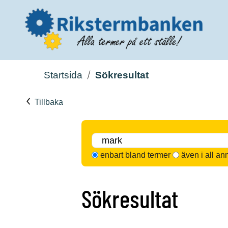
Startsida
Sökresultat
Tillbaka
enbart bland termer
även i all an
Sökresultat