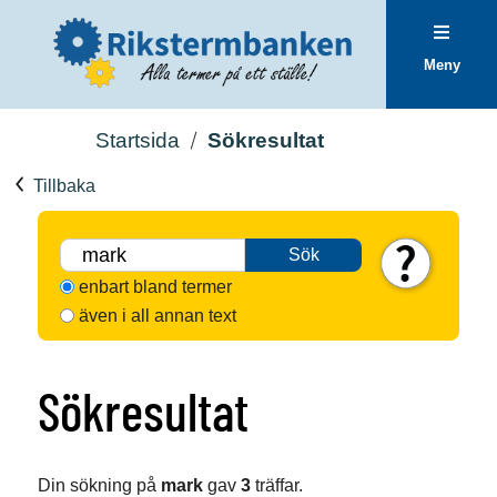
Meny
Startsida
Sökresultat
Tillbaka
Sök
enbart bland termer
även i all annan text
Sökresultat
Din sökning på
mark
gav
3
träffar.