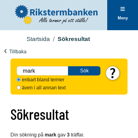
Meny
Startsida
Sökresultat
Tillbaka
Sök
enbart bland termer
även i all annan text
Sökresultat
Din sökning på
mark
gav
3
träffar.