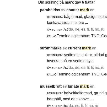
Din sökning på
mark
gav
6
träffar.
parabelriss
sv
chatter
mark
en
definition:
bågformad, glacigen spric
konkava sidan i isröre ...
övriga språk:
da, de, es, fi, fr, no, ru
källa:
Terminologicentrum TNC: Geol
strömmärke
sv
current
mark
en
definition:
sedimentstruktur, bildad
inverkan på en sedimentyta
övriga språk:
da, de, es, fi, fr, no, ru
källa:
Terminologicentrum TNC: Geol
musselbrott
sv
lunate
mark
en
definition:
halvcirkelformad, grund g
berghäll, med den konve ...
övriga språk:
da, es, fi, fr, no, ru