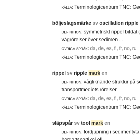
källa:
Terminologicentrum TNC: Geol
böljeslagsmärke
sv
oscillation ripple
definition:
symmetriskt rippel bildat
vågrörelser över sedimen ...
övriga språk:
da, de, es, fi, fr, no, ru
källa:
Terminologicentrum TNC: Geol
rippel
sv
ripple
mark
en
definition:
vågliknande struktur på 
transportmediets rörelser
övriga språk:
da, de, es, fi, fr, no, ru
källa:
Terminologicentrum TNC: Geol
släpspår
sv
tool
mark
en
definition:
fördjupning i sedimentyta 
bergartspartikel ell ...