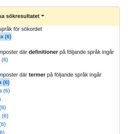
a sökresultatet
lspråk för sökordet
a (6)
rmposter där
definitioner
på följande språk ingår
 (6)
rmposter där
termer
på följande språk ingår
 (6)
a (6)
)
(6)
 (6)
(6)
6)