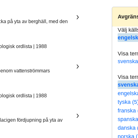
Avgräns
ka på yta av berghäll, med den
Välj käl
engelsk
ogisk ordlista | 1988
Visa te
svenska
 genom vattenströmmars
Visa te
svenska
engelsk
ogisk ordlista | 1988
tyska (5
franska 
spanska
lacigen fördjupning på yta av
danska 
norska (