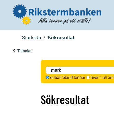
Startsida
Sökresultat
Tillbaka
enbart bland termer
även i all an
Sökresultat