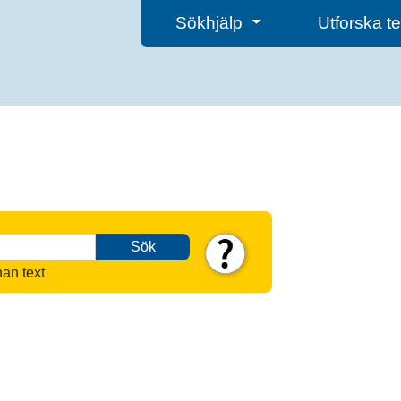
Sökhjälp
Utforska 
Sök
nan text