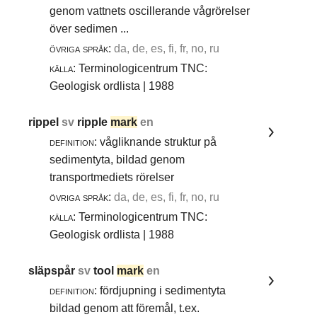
genom vattnets oscillerande vågrörelser
över sedimen ...
övriga språk:
da, de, es, fi, fr, no, ru
källa:
Terminologicentrum TNC:
Geologisk ordlista | 1988
rippel
sv
ripple
mark
en
definition:
vågliknande struktur på
sedimentyta, bildad genom
transportmediets rörelser
övriga språk:
da, de, es, fi, fr, no, ru
källa:
Terminologicentrum TNC:
Geologisk ordlista | 1988
släpspår
sv
tool
mark
en
definition:
fördjupning i sedimentyta
bildad genom att föremål, t.ex.