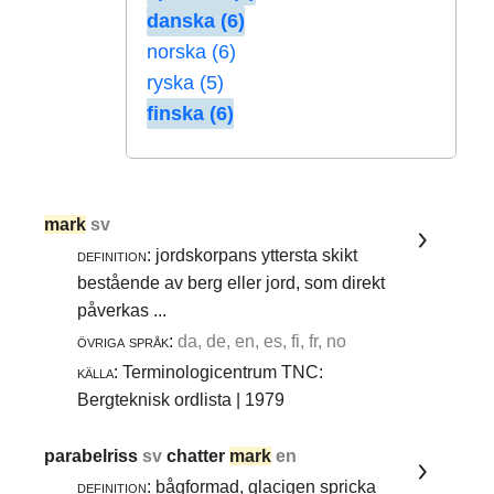
danska (6)
norska (6)
ryska (5)
finska (6)
mark
sv
definition:
jordskorpans yttersta skikt
bestående av berg eller jord, som direkt
påverkas ...
övriga språk:
da, de, en, es, fi, fr, no
källa:
Terminologicentrum TNC:
Bergteknisk ordlista | 1979
parabelriss
sv
chatter
mark
en
definition:
bågformad, glacigen spricka