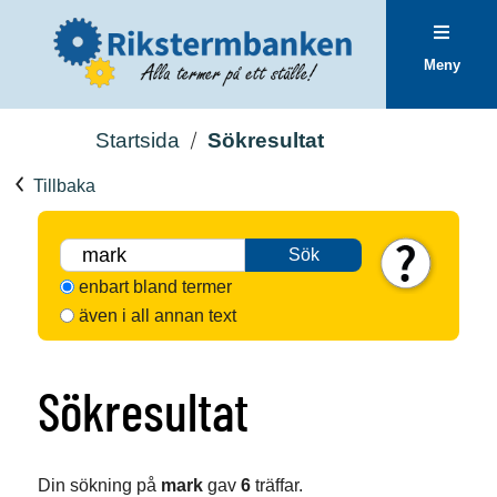
Meny
Startsida
Sökresultat
Tillbaka
Sök
enbart bland termer
även i all annan text
Sökresultat
Din sökning på
mark
gav
6
träffar.