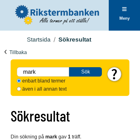
Meny
Startsida
Sökresultat
Tillbaka
Sök
enbart bland termer
även i all annan text
Sökresultat
Din sökning på
mark
gav
1
träff.