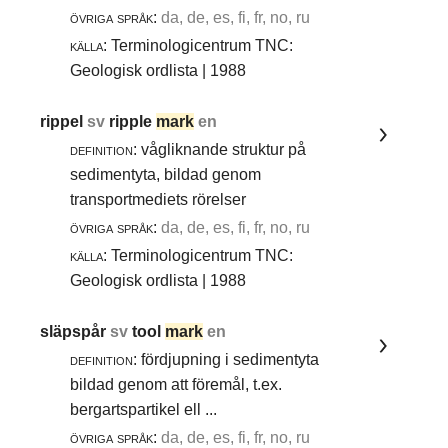
övriga språk:
da, de, es, fi, fr, no, ru
källa:
Terminologicentrum TNC:
Geologisk ordlista | 1988
rippel
sv
ripple
mark
en
definition:
vågliknande struktur på
sedimentyta, bildad genom
transportmediets rörelser
övriga språk:
da, de, es, fi, fr, no, ru
källa:
Terminologicentrum TNC:
Geologisk ordlista | 1988
släpspår
sv
tool
mark
en
definition:
fördjupning i sedimentyta
bildad genom att föremål, t.ex.
bergartspartikel ell ...
övriga språk:
da, de, es, fi, fr, no, ru