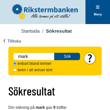
Meny
Startsida
Sökresultat
Tillbaka
Sök
enbart bland termer
även i all annan text
Sökresultat
Din sökning på
mark
gav
9
träffar.