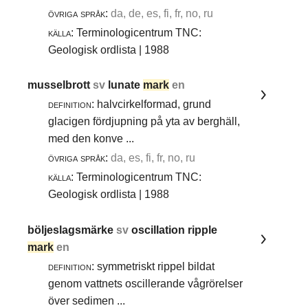
övriga språk:
da, de, es, fi, fr, no, ru
källa:
Terminologicentrum TNC:
Geologisk ordlista | 1988
musselbrott
sv
lunate
mark
en
definition:
halvcirkelformad, grund
glacigen fördjupning på yta av berghäll,
med den konve ...
övriga språk:
da, es, fi, fr, no, ru
källa:
Terminologicentrum TNC:
Geologisk ordlista | 1988
böljeslagsmärke
sv
oscillation ripple
mark
en
definition:
symmetriskt rippel bildat
genom vattnets oscillerande vågrörelser
över sedimen ...