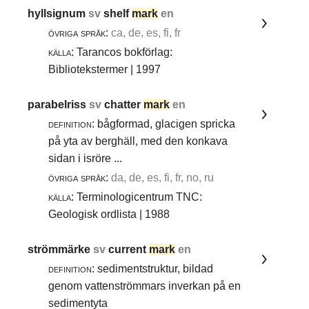
hyllsignum
sv
shelf
mark
en
övriga språk:
ca, de, es, fi, fr
källa:
Tarancos bokförlag:
Bibliotekstermer | 1997
parabelriss
sv
chatter
mark
en
definition:
bågformad, glacigen spricka
på yta av berghäll, med den konkava
sidan i isröre ...
övriga språk:
da, de, es, fi, fr, no, ru
källa:
Terminologicentrum TNC:
Geologisk ordlista | 1988
strömmärke
sv
current
mark
en
definition:
sedimentstruktur, bildad
genom vattenströmmars inverkan på en
sedimentyta