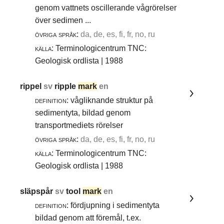
genom vattnets oscillerande vågrörelser
över sedimen ...
övriga språk:
da, de, es, fi, fr, no, ru
källa:
Terminologicentrum TNC:
Geologisk ordlista | 1988
rippel
sv
ripple
mark
en
definition:
vågliknande struktur på
sedimentyta, bildad genom
transportmediets rörelser
övriga språk:
da, de, es, fi, fr, no, ru
källa:
Terminologicentrum TNC:
Geologisk ordlista | 1988
släpspår
sv
tool
mark
en
definition:
fördjupning i sedimentyta
bildad genom att föremål, t.ex.