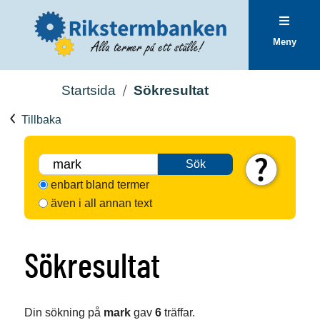
Meny
Startsida
Sökresultat
Tillbaka
Sök
enbart bland termer
även i all annan text
Sökresultat
Din sökning på
mark
gav
6
träffar.