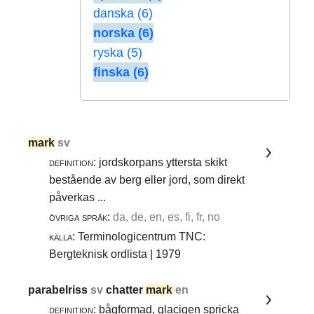
danska (6)
norska (6)
ryska (5)
finska (6)
mark
sv
definition:
jordskorpans yttersta skikt
bestående av berg eller jord, som direkt
påverkas ...
övriga språk:
da, de, en, es, fi, fr, no
källa:
Terminologicentrum TNC:
Bergteknisk ordlista | 1979
parabelriss
sv
chatter
mark
en
definition:
bågformad, glacigen spricka