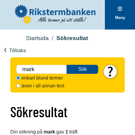
Meny
Startsida
Sökresultat
Tillbaka
Sök
enbart bland termer
även i all annan text
Sökresultat
Din sökning på
mark
gav
1
träff.