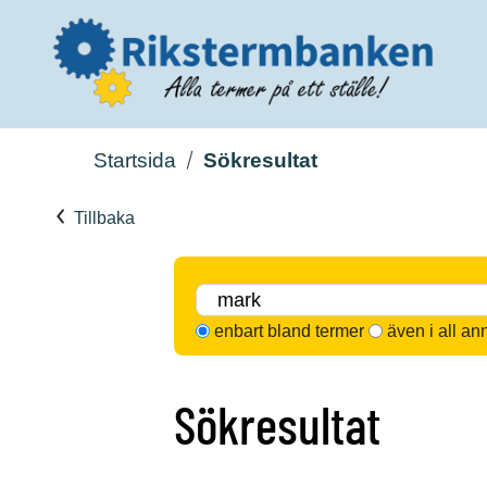
Startsida
Sökresultat
Tillbaka
enbart bland termer
även i all an
Sökresultat