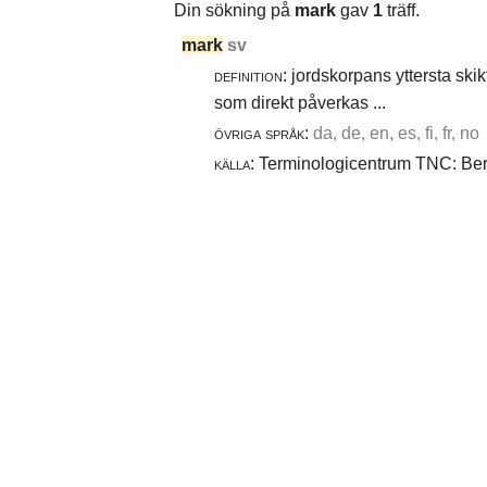
Din sökning på
mark
gav
1
träff.
mark
sv
definition:
jordskorpans yttersta skik
som direkt påverkas ...
övriga språk:
da, de, en, es, fi, fr, no
källa:
Terminologicentrum TNC: Berg