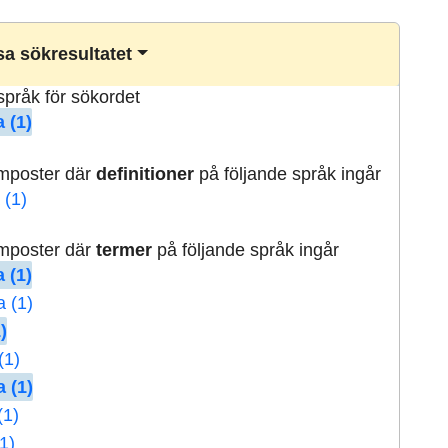
a sökresultatet
lspråk för sökordet
 (1)
rmposter där
definitioner
på följande språk ingår
 (1)
rmposter där
termer
på följande språk ingår
 (1)
a (1)
)
(1)
 (1)
(1)
1)