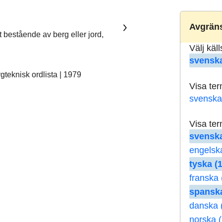
Avgräns
t bestående av berg eller jord,
Välj käl
svenska
teknisk ordlista | 1979
Visa te
svenska
Visa te
svenska
engelsk
tyska (1
franska 
spanska
danska 
norska (