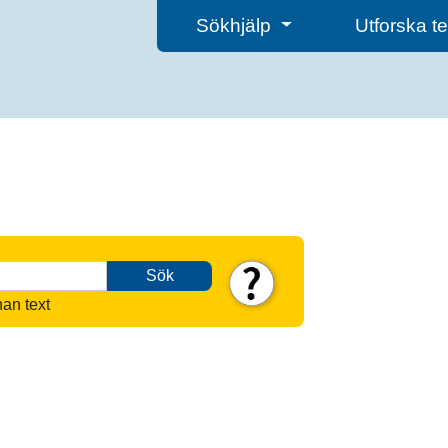
Sökhjälp
Utforska 
Sök
nan text