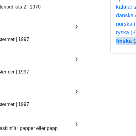
katalans
enordlista 2 | 1970
danska 
norska 
ryska (6
stermer | 1997
finska (
stermer | 1997
stermer | 1997
skinfilt i papper eller papp