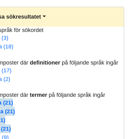
a sökresultatet
lspråk för sökordet
 (3)
a (18)
rmposter där
definitioner
på följande språk ingår
 (17)
a (2)
rmposter där
termer
på följande språk ingår
 (21)
a (21)
21)
 (21)
 (9)