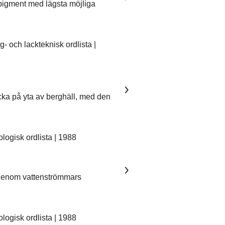
pigment med lägsta möjliga
 och lackteknisk ordlista |
ka på yta av berghäll, med den
ogisk ordlista | 1988
 genom vattenströmmars
ogisk ordlista | 1988