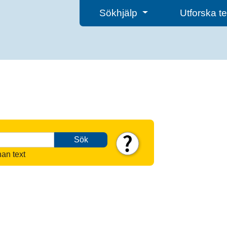
Sökhjälp
Utforska 
Sök
nan text