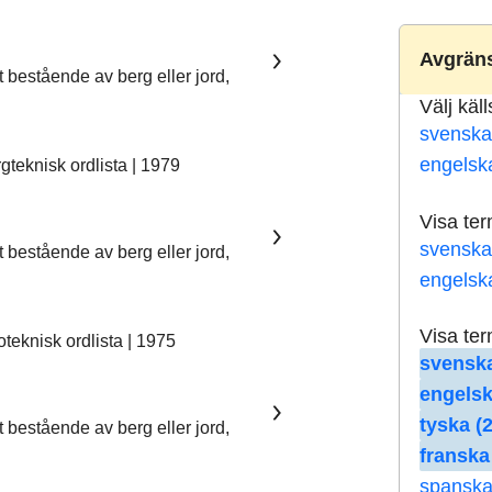
Avgräns
t bestående av berg eller jord,
Välj käl
svenska
engelsk
teknisk ordlista | 1979
Visa te
svenska
t bestående av berg eller jord,
engelsk
Visa te
eknisk ordlista | 1975
svenska
engelsk
tyska (
t bestående av berg eller jord,
franska
spanska