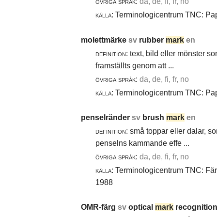
övriga språk:
da, de, fi, fr, no
källa:
Terminologicentrum TNC: Papp
molettmärke
sv
rubber
mark
en
definition:
text, bild eller mönster 
framställts genom att ...
övriga språk:
da, de, fi, fr, no
källa:
Terminologicentrum TNC: Papp
penselränder
sv
brush
mark
en
definition:
små toppar eller dalar, s
penselns kammande effe ...
övriga språk:
da, de, fi, fr, no
källa:
Terminologicentrum TNC: Färg-
1988
OMR-färg
sv
optical
mark
recognition