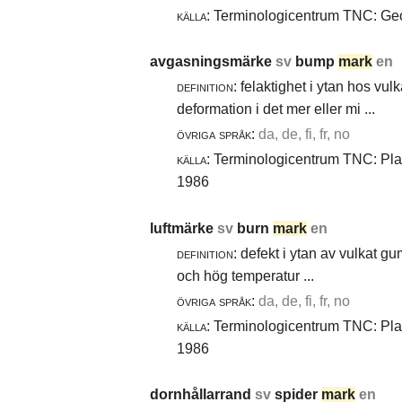
källa:
Terminologicentrum TNC: Geol
avgasningsmärke
sv
bump
mark
en
definition:
felaktighet i ytan hos vul
deformation i det mer eller mi ...
övriga språk:
da, de, fi, fr, no
källa:
Terminologicentrum TNC: Plast
1986
luftmärke
sv
burn
mark
en
definition:
defekt i ytan av vulkat gu
och hög temperatur ...
övriga språk:
da, de, fi, fr, no
källa:
Terminologicentrum TNC: Plast
1986
dornhållarrand
sv
spider
mark
en