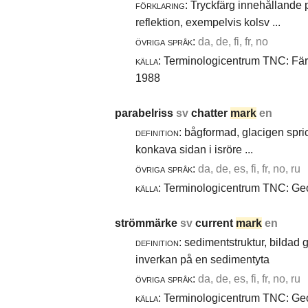
förklaring:
Tryckfärg innehållande 
reflektion, exempelvis kolsv ...
övriga språk:
da, de, fi, fr, no
källa:
Terminologicentrum TNC: Färg-
1988
parabelriss
sv
chatter
mark
en
definition:
bågformad, glacigen spric
konkava sidan i isröre ...
övriga språk:
da, de, es, fi, fr, no, ru
källa:
Terminologicentrum TNC: Geol
strömmärke
sv
current
mark
en
definition:
sedimentstruktur, bildad
inverkan på en sedimentyta
övriga språk:
da, de, es, fi, fr, no, ru
källa:
Terminologicentrum TNC: Geol