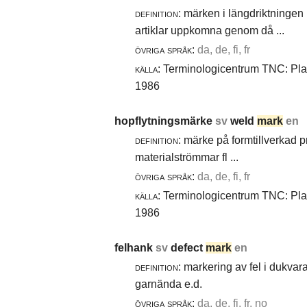
definition:
märken i längdriktningen 
artiklar uppkomna genom då ...
övriga språk:
da, de, fi, fr
källa:
Terminologicentrum TNC: Plast
1986
hopflytningsmärke
sv
weld
mark
en
definition:
märke på formtillverkad pro
materialströmmar fl ...
övriga språk:
da, de, fi, fr
källa:
Terminologicentrum TNC: Plast
1986
felhank
sv
defect
mark
en
definition:
markering av fel i dukvara
garnända e.d.
övriga språk:
da, de, fi, fr, no