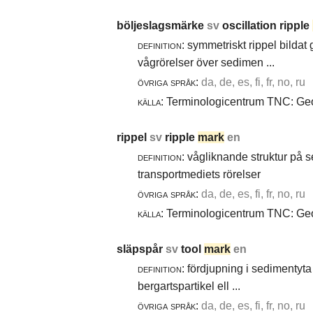
böljeslagsmärke
sv
oscillation ripple
definition:
symmetriskt rippel bildat
vågrörelser över sedimen ...
övriga språk:
da, de, es, fi, fr, no, ru
källa:
Terminologicentrum TNC: Geol
rippel
sv
ripple
mark
en
definition:
vågliknande struktur på 
transportmediets rörelser
övriga språk:
da, de, es, fi, fr, no, ru
källa:
Terminologicentrum TNC: Geol
släpspår
sv
tool
mark
en
definition:
fördjupning i sedimentyta 
bergartspartikel ell ...
övriga språk:
da, de, es, fi, fr, no, ru