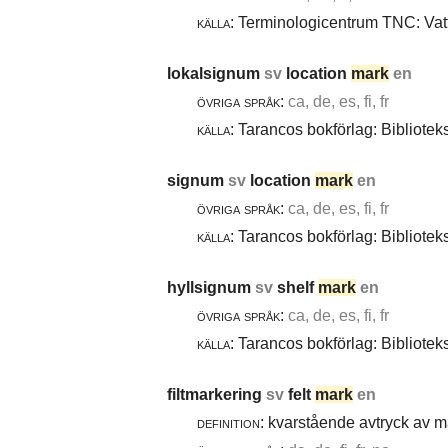
källa:
Terminologicentrum TNC: Vatt
lokalsignum
sv
location
mark
en
övriga språk:
ca, de, es, fi, fr
källa:
Tarancos bokförlag: Bibliotek
signum
sv
location
mark
en
övriga språk:
ca, de, es, fi, fr
källa:
Tarancos bokförlag: Bibliotek
hyllsignum
sv
shelf
mark
en
övriga språk:
ca, de, es, fi, fr
källa:
Tarancos bokförlag: Bibliotek
filtmarkering
sv
felt
mark
en
definition:
kvarstående avtryck av ma