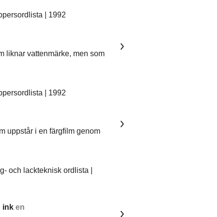
ersordlista | 1992
som liknar vattenmärke, men som
ersordlista | 1992
om uppstår i en färgfilm genom
 och lackteknisk ordlista |
 ink
en