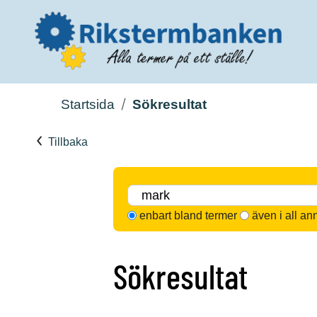
Startsida
Sökresultat
Tillbaka
enbart bland termer
även i all an
Sökresultat