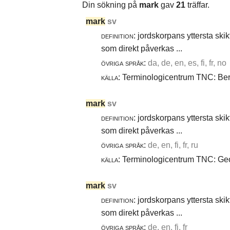
Din sökning på
mark
gav
21
träffar.
mark
sv
definition:
jordskorpans yttersta skik
som direkt påverkas ...
övriga språk:
da, de, en, es, fi, fr, no
källa:
Terminologicentrum TNC: Berg
mark
sv
definition:
jordskorpans yttersta skik
som direkt påverkas ...
övriga språk:
de, en, fi, fr, ru
källa:
Terminologicentrum TNC: Geot
mark
sv
definition:
jordskorpans yttersta skik
som direkt påverkas ...
övriga språk:
de, en, fi, fr