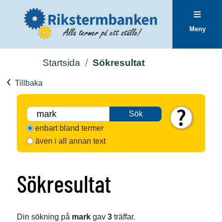
Meny
Startsida
Sökresultat
Tillbaka
Sök
enbart bland termer
även i all annan text
Sökresultat
Din sökning på
mark
gav
3
träffar.