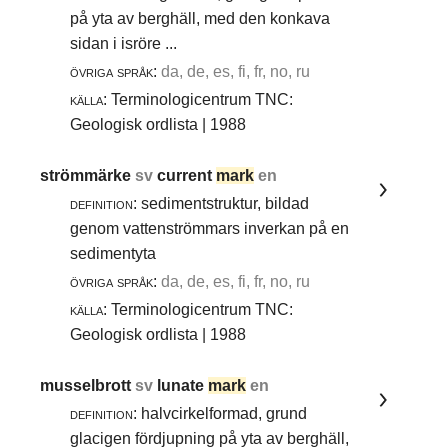
på yta av berghäll, med den konkava
sidan i isröre ...
övriga språk:
da, de, es, fi, fr, no, ru
källa:
Terminologicentrum TNC:
Geologisk ordlista | 1988
strömmärke
sv
current
mark
en
definition:
sedimentstruktur, bildad
genom vattenströmmars inverkan på en
sedimentyta
övriga språk:
da, de, es, fi, fr, no, ru
källa:
Terminologicentrum TNC:
Geologisk ordlista | 1988
musselbrott
sv
lunate
mark
en
definition:
halvcirkelformad, grund
glacigen fördjupning på yta av berghäll,