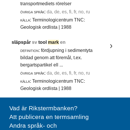
transportmediets rörelser
övriga språk:
da, de, es, fi, fr, no, ru
källa:
Terminologicentrum TNC:
Geologisk ordlista | 1988
släpspår
sv
tool
mark
en
definition:
fördjupning i sedimentyta
bildad genom att föremål, t.ex.
bergartspartikel ell ...
övriga språk:
da, de, es, fi, fr, no, ru
källa:
Terminologicentrum TNC:
Geologisk ordlista | 1988
Vad är Rikstermbanken?
Att publicera en termsamling
Andra språk- och