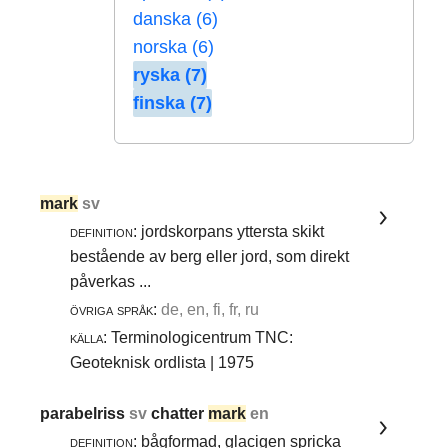
danska (6)
norska (6)
ryska (7)
finska (7)
mark
sv
definition:
jordskorpans yttersta skikt
bestående av berg eller jord, som direkt
påverkas ...
övriga språk:
de, en, fi, fr, ru
källa:
Terminologicentrum TNC:
Geoteknisk ordlista | 1975
parabelriss
sv
chatter
mark
en
definition:
bågformad, glacigen spricka