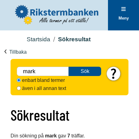
Meny
Startsida
Sökresultat
Tillbaka
Sök
enbart bland termer
även i all annan text
Sökresultat
Din sökning på
mark
gav
7
träffar.