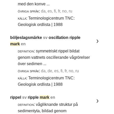
med den konve ...
övriga språk:
da, es, fi, fr, no, ru
källa:
Terminologicentrum TNC:
Geologisk ordlista | 1988
böljeslagsmärke
sv
oscillation ripple
mark
en
definition:
symmetriskt rippel bildat
genom vattnets oscillerande vågrörelser
över sedimen ...
övriga språk:
da, de, es, fi, fr, no, ru
källa:
Terminologicentrum TNC:
Geologisk ordlista | 1988
rippel
sv
ripple
mark
en
definition:
vågliknande struktur på
sedimentyta, bildad genom